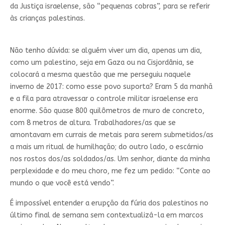
da Justiça israelense, são “pequenas cobras”, para se referir
às crianças palestinas.
Não tenho dúvida: se alguém viver um dia, apenas um dia,
como um palestino, seja em Gaza ou na Cisjordânia, se
colocará a mesma questão que me perseguiu naquele
inverno de 2017: como esse povo suporta? Eram 5 da manhã
e a fila para atravessar o controle militar israelense era
enorme. São quase 800 quilômetros de muro de concreto,
com 8 metros de altura. Trabalhadores/as que se
amontavam em currais de metais para serem submetidos/as
a mais um ritual de humilhação; do outro lado, o escárnio
nos rostos dos/as soldados/as. Um senhor, diante da minha
perplexidade e do meu choro, me fez um pedido: “Conte ao
mundo o que você está vendo”.
É impossível entender a erupção da fúria dos palestinos no
último final de semana sem contextualizá-la em marcos