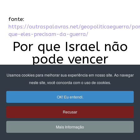
fonte:
https://outraspalavras.net/geopoliticaeguerra/po
que-eles-precisam-da-guerra/
Por que Israel não
pode vencer
Massacre da população civil de Gaza começou. Telavive
Usamos cookies para melhorar sua experiência em nosso site. Ao navegar
julga que mais brutalidade esmagará, enfim, as
neste site, você concorda com o uso de cookies.
aspirações palestinas. Mas a violência volta-se contra
os regimes coloniais que a praticam. O terror que Israel
OK! Eu entendi.
inflige é o terror que receberá
Recusar
OUTRAS
PALAVRAS
Mais Informação
GEOPOLÍTICA & GUERRA
por
Chris Hedges