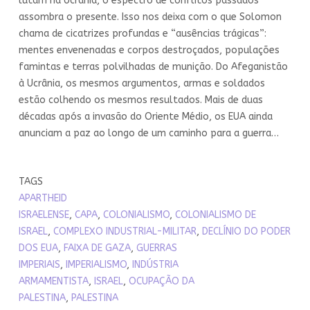
lutam na Ucrânia, o espectro de conflitos passados
assombra o presente. Isso nos deixa com o que Solomon
chama de cicatrizes profundas e “ausências trágicas”:
mentes envenenadas e corpos destroçados, populações
famintas e terras polvilhadas de munição. Do Afeganistão
à Ucrânia, os mesmos argumentos, armas e soldados
estão colhendo os mesmos resultados. Mais de duas
décadas após a invasão do Oriente Médio, os EUA ainda
anunciam a paz ao longo de um caminho para a guerra…
TAGS
APARTHEID
ISRAELENSE
,
CAPA
,
COLONIALISMO
,
COLONIALISMO DE
ISRAEL
,
COMPLEXO INDUSTRIAL-MILITAR
,
DECLÍNIO DO PODER
DOS EUA
,
FAIXA DE GAZA
,
GUERRAS
IMPERIAIS
,
IMPERIALISMO
,
INDÚSTRIA
ARMAMENTISTA
,
ISRAEL
,
OCUPAÇÃO DA
PALESTINA
,
PALESTINA