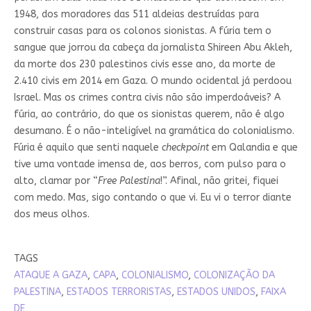
1948, dos moradores das 511 aldeias destruídas para
construir casas para os colonos sionistas. A fúria tem o
sangue que jorrou da cabeça da jornalista Shireen Abu Akleh,
da morte dos 230 palestinos civis esse ano, da morte de
2.410 civis em 2014 em Gaza. O mundo ocidental já perdoou
Israel. Mas os crimes contra civis não são imperdoáveis? A
fúria, ao contrário, do que os sionistas querem, não é algo
desumano. É o não-inteligível na gramática do colonialismo.
Fúria é aquilo que senti naquele
checkpoint
em Qalandia e que
tive uma vontade imensa de, aos berros, com pulso para o
alto, clamar por “
Free Palestina
!”. Afinal, não gritei, fiquei
com medo. Mas, sigo contando o que vi. Eu vi o terror diante
dos meus olhos.
TAGS
ATAQUE A GAZA
,
CAPA
,
COLONIALISMO
,
COLONIZAÇÃO DA
PALESTINA
,
ESTADOS TERRORISTAS
,
ESTADOS UNIDOS
,
FAIXA
DE