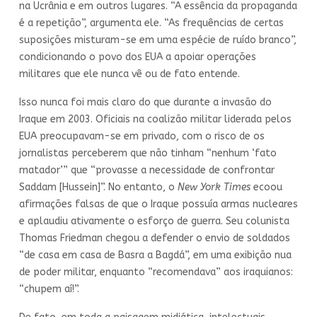
na Ucrânia e em outros lugares. “A essência da propaganda
é a repetição”, argumenta ele. “As frequências de certas
suposições misturam-se em uma espécie de ruído branco”,
condicionando o povo dos EUA a apoiar operações
militares que ele nunca vê ou de fato entende.
Isso nunca foi mais claro do que durante a invasão do
Iraque em 2003. Oficiais na coalizão militar liderada pelos
EUA preocupavam-se em privado, com o risco de os
jornalistas perceberem que não tinham “nenhum ‘fato
matador’” que “provasse a necessidade de confrontar
Saddam [Hussein]”. No entanto, o
New York Times
ecoou
afirmações falsas de que o Iraque possuía armas nucleares
e aplaudiu ativamente o esforço de guerra. Seu colunista
Thomas Friedman chegou a defender o envio de soldados
“de casa em casa de Basra a Bagdá”, em uma exibição nua
de poder militar, enquanto “recomendava” aos iraquianos:
“chupem aí!”.