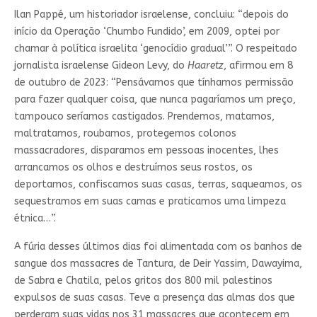
Ilan Pappé, um historiador israelense, concluiu: “depois do
início da Operação ‘Chumbo Fundido’, em 2009, optei por
chamar à política israelita ‘genocídio gradual’”. O respeitado
jornalista israelense Gideon Levy, do
Haaretz
, afirmou em 8
de outubro de 2023: “Pensávamos que tínhamos permissão
para fazer qualquer coisa, que nunca pagaríamos um preço,
tampouco seríamos castigados. Prendemos, matamos,
maltratamos, roubamos, protegemos colonos
massacradores, disparamos em pessoas inocentes, lhes
arrancamos os olhos e destruímos seus rostos, os
deportamos, confiscamos suas casas, terras, saqueamos, os
sequestramos em suas camas e praticamos uma limpeza
étnica…”.
A fúria desses últimos dias foi alimentada com os banhos de
sangue dos massacres de Tantura, de Deir Yassim, Dawayima,
de Sabra e Chatila, pelos gritos dos 800 mil palestinos
expulsos de suas casas. Teve a presença das almas dos que
perderam suas vidas nos 31 massacres que acontecem em