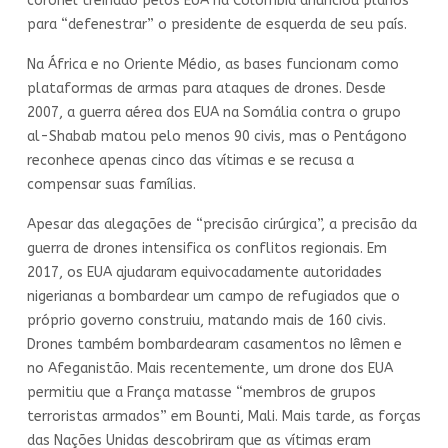
coronel treinado pelos EUA na Colômbia anunciou planos
para “defenestrar” o presidente de esquerda de seu país.
Na África e no Oriente Médio, as bases funcionam como
plataformas de armas para ataques de drones. Desde
2007, a guerra aérea dos EUA na Somália contra o grupo
al-Shabab matou pelo menos 90 civis, mas o Pentágono
reconhece apenas cinco das vítimas e se recusa a
compensar suas famílias.
Apesar das alegações de “precisão cirúrgica”, a precisão da
guerra de drones intensifica os conflitos regionais. Em
2017, os EUA ajudaram equivocadamente autoridades
nigerianas a bombardear um campo de refugiados que o
próprio governo construiu, matando mais de 160 civis.
Drones também bombardearam casamentos no Iêmen e
no Afeganistão. Mais recentemente, um drone dos EUA
permitiu que a França matasse “membros de grupos
terroristas armados” em Bounti, Mali. Mais tarde, as forças
das Nações Unidas descobriram que as vítimas eram