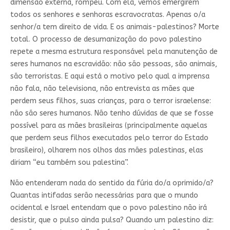
dimensão externa, rompeu. Com ela, vemos emergirem
todos os senhores e senhoras escravocratas. Apenas o/a
senhor/a tem direito de vida. E os animais-palestinos? Morte
total. O processo de desumanização do povo palestino
repete a mesma estrutura responsável pela manutenção de
seres humanos na escravidão: não são pessoas, são animais,
são terroristas. E aqui está o motivo pelo qual a imprensa
não fala, não televisiona, não entrevista as mães que
perdem seus filhos, suas crianças, para o terror israelense:
não são seres humanos. Não tenho dúvidas de que se fosse
possível para as mães brasileiras (principalmente aquelas
que perdem seus filhos executados pelo terror do Estado
brasileiro), olharem nos olhos das mães palestinas, elas
diriam “eu também sou palestina”.
Não entenderam nada do sentido da fúria do/a oprimido/a?
Quantas intifadas serão necessárias para que o mundo
ocidental e Israel entendam que o povo palestino não irá
desistir, que o pulso ainda pulsa? Quando um palestino diz: