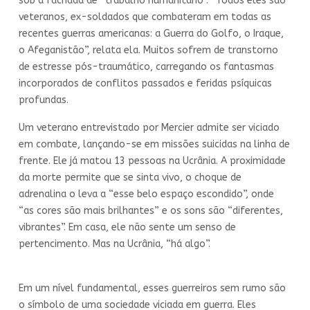
sob a fachada de “trabalho humanitário”. “Todos eles são
veteranos, ex-soldados que combateram em todas as
recentes guerras americanas: a Guerra do Golfo, o Iraque,
o Afeganistão”, relata ela. Muitos sofrem de transtorno
de estresse pós-traumático, carregando os fantasmas
incorporados de conflitos passados e feridas psíquicas
profundas.
Um veterano entrevistado por Mercier admite ser viciado
em combate, lançando-se em missões suicidas na linha de
frente. Ele já matou 13 pessoas na Ucrânia. A proximidade
da morte permite que se sinta vivo, o choque de
adrenalina o leva a “esse belo espaço escondido”, onde
“as cores são mais brilhantes” e os sons são “diferentes,
vibrantes”. Em casa, ele não sente um senso de
pertencimento. Mas na Ucrânia, “há algo”.
Em um nível fundamental, esses guerreiros sem rumo são
o símbolo de uma sociedade viciada em guerra. Eles