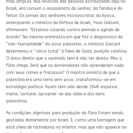
mais amplos. Nas revoltas das pessoas escravizadas aqui no
Brasil, era comum o assassinato do senhor, da família e do
feitor. Os jornais dos senhores escravocratas da época,
antecipando o ministro da Defesa de Israel, Yoav Gallant,
afirmavam: “Estamos lutando contra animais e agindo de
acordo”. Na mesma entrevista em que fez o diagnóstico da
“não-humanidade” do povo palestino, o ministro Gallant
determinou o “cerco total” à Faixa de Gaza: punição coletiva.
O único direito que o oprimido tem é não ter direito. Mas a
fúria chega. Será que os dominadores não aprenderam nada
com seus crimes e fracassos? O mantra sionista de que a
palestina era uma terra sem povo, transformou-se em
estratégia política. Assim tem sido desde 1948: expulsar,
matar, torturar, apropriar-se das vidas e dos bens
palestinos.
As condições objetivas para produção da fúria foram sendo
gestadas diariamente por Israel. E, como uma barragem que
está cheia de rachaduras no interior, mas que não aparece na