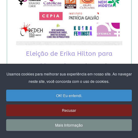
Eleição de Erika Hilton para
presidente da Comissão da
Usamos cookies para melhorar sua experiência em nosso site. Ao navegar
Mulher é um fato importante
neste site, você concorda com o uso de cookies.
para a democracia
OK! Eu entendi.
Recusar
Mais Informação