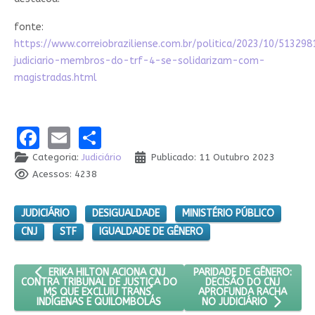
fonte:
https://www.correiobraziliense.com.br/politica/2023/10/513298
judiciario-membros-do-trf-4-se-solidarizam-com-
magistradas.html
Facebook
Email
Share
Categoria:
Judiciário
Publicado: 11 Outubro 2023
Acessos: 4238
JUDICIÁRIO
DESIGUALDADE
MINISTÉRIO PÚBLICO
CNJ
STF
IGUALDADE DE GÊNERO
ARTIGO ANTERIOR: ERIKA HILTON ACIONA CNJ CONTRA TRIBUN
PRÓXIMO ARTIGO: PARIDAD
PARIDADE DE GÊNERO:
ERIKA HILTON ACIONA CNJ
DECISÃO DO CNJ
CONTRA TRIBUNAL DE JUSTIÇA DO
APROFUNDA RACHA
MS QUE EXCLUIU TRANS,
INDÍGENAS E QUILOMBOLAS
NO JUDICIÁRIO