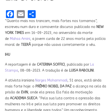
Facebook
Email
Share
“Quanto mais nos trancam, mais fortes nos tornamos”,
escreveu num duro e comovente discurso publicado no
NEW
YORK TIMES
em 16-09-2023, no aniversário da morte
de
Mahsa Amini
, a jovem curda de 22 anos morta pela polícia
moral de
TEERÃ
porque não usava corretamente o véu.
IHU
A reportagem é de
CATERINA SOFFICI
, publicada por
La
Stampa
, 08-08-2023. A tradução é de
LUISA RABOLINI
.
A ativista iraniana
Narges Mohammadi
, 51 anos, está ainda
mais forte hoje: o
PRÊMIO NOBEL DA PAZ
a alcança na cela da
prisão de
EVIN
, onde ela presa. Ela fala da motivação
da
ACADEMIA SUECA
: “Pela sua luta contra a opressão das
mulheres no Irã e pela sua luta para promover os direitos
humanos e a liberdade para todos." Um reconhecimento