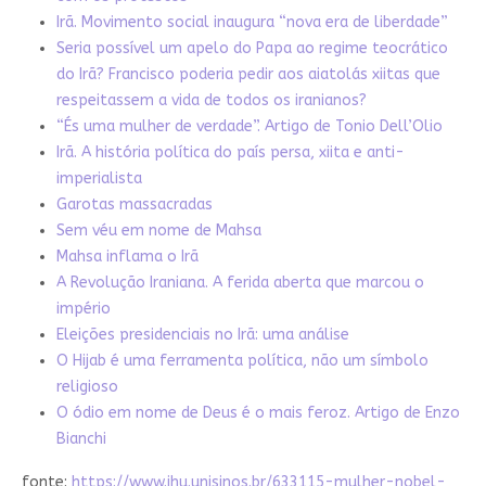
Irã. Movimento social inaugura “nova era de liberdade”
Seria possível um apelo do Papa ao regime teocrático
do Irã? Francisco poderia pedir aos aiatolás xiitas que
respeitassem a vida de todos os iranianos?
“És uma mulher de verdade”. Artigo de Tonio Dell’Olio
Irã. A história política do país persa, xiita e anti-
imperialista
Garotas massacradas
Sem véu em nome de Mahsa
Mahsa inflama o Irã
A Revolução Iraniana. A ferida aberta que marcou o
império
Eleições presidenciais no Irã: uma análise
O Hijab é uma ferramenta política, não um símbolo
religioso
O ódio em nome de Deus é o mais feroz. Artigo de Enzo
Bianchi
fonte:
https://www.ihu.unisinos.br/633115-mulher-nobel-