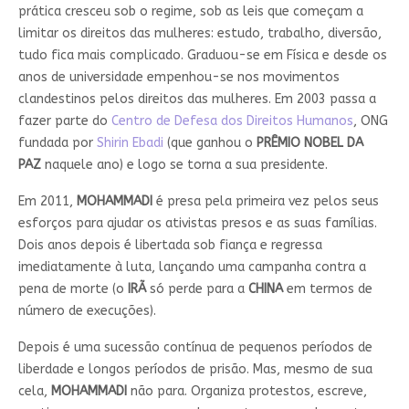
prática cresceu sob o regime, sob as leis que começam a
limitar os direitos das mulheres: estudo, trabalho, diversão,
tudo fica mais complicado. Graduou-se em Física e desde os
anos de universidade empenhou-se nos movimentos
clandestinos pelos direitos das mulheres. Em 2003 passa a
fazer parte do
Centro de Defesa dos Direitos Humanos
, ONG
fundada por
Shirin Ebadi
(que ganhou o
PRÊMIO NOBEL DA
PAZ
naquele ano) e logo se torna a sua presidente.
Em 2011,
MOHAMMADI
é presa pela primeira vez pelos seus
esforços para ajudar os ativistas presos e as suas famílias.
Dois anos depois é libertada sob fiança e regressa
imediatamente à luta, lançando uma campanha contra a
pena de morte (o
IRÃ
só perde para a
CHINA
em termos de
número de execuções).
Depois é uma sucessão contínua de pequenos períodos de
liberdade e longos períodos de prisão. Mas, mesmo de sua
cela,
MOHAMMADI
não para. Organiza protestos, escreve,