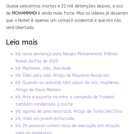
Quase seiscentas mortes e 22 mil detenções depois, a voz
de
MOHAMMADI
é ainda mais forte. Mas os líderes já disseram
que o Nobel é apenas um complô ocidental e que ela não
será libertada.
Leia mais
Irã: nova sentença para Narges Mohammadi, Prêmio
Nobel da Paz de 2023
Irã: Mulheres, vida, liberdade
Irã: Ódio pela vida. Artigo de Massimo Recalcati
Irã. Quando os aiatolás têm pavor de nós, mulheres.
Artigo de Dacia Maraini
Irã. Arte e esporte na mira: o campeão de futebol
também condenado à morte
Irã: agonia de uma teocracia. Artigo de Tonio Dell’Olio
Irã, mais um jovem enforcado
Irã: 28 pessoas correm risco de execução em relação
com os protestos