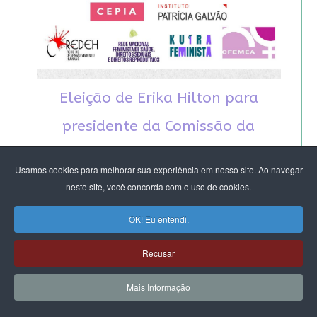
Eleição de Erika Hilton para
presidente da Comissão da
Mulher é um fato importante
Usamos cookies para melhorar sua experiência em nosso site. Ao navegar
para a democracia
neste site, você concorda com o uso de cookies.
OK! Eu entendi.
Recusar
Mais Informação
RECOMENDAMOS A LEITURA