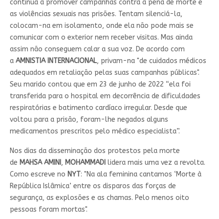
continua a promover campanhas contra a pena de morte e
as violências sexuais nas prisões. Tentam silenciá-la,
colocam-na em isolamento, onde ela não pode mais se
comunicar com o exterior nem receber visitas. Mas ainda
assim não conseguem calar a sua voz. De acordo com
a
AMNISTIA INTERNACIONAL
, privam-na "de cuidados médicos
adequados em retaliação pelas suas campanhas públicas".
Seu marido contou que em 23 de junho de 2022 “ela foi
transferida para o hospital em decorrência de dificuldades
respiratórias e batimento cardíaco irregular. Desde que
voltou para a prisão, foram-lhe negados alguns
medicamentos prescritos pelo médico especialista”.
Nos dias da disseminação dos protestos pela morte
de
MAHSA AMINI
,
MOHAMMADI
lidera mais uma vez a revolta.
Como escreve no
NYT
: "Na ala feminina cantamos ‘Morte à
República Islâmica’ entre os disparos das forças de
segurança, as explosões e as chamas. Pelo menos oito
pessoas foram mortas".