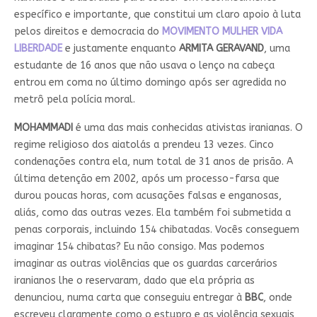
específico e importante, que constitui um claro apoio à luta
pelos direitos e democracia do
MOVIMENTO MULHER VIDA
LIBERDADE
e justamente enquanto
ARMITA GERAVAND
, uma
estudante de 16 anos que não usava o lenço na cabeça
entrou em coma no último domingo após ser agredida no
metrô pela polícia moral.
MOHAMMADI
é uma das mais conhecidas ativistas iranianas. O
regime religioso dos aiatolás a prendeu 13 vezes. Cinco
condenações contra ela, num total de 31 anos de prisão. A
última detenção em 2002, após um processo-farsa que
durou poucas horas, com acusações falsas e enganosas,
aliás, como das outras vezes. Ela também foi submetida a
penas corporais, incluindo 154 chibatadas. Vocês conseguem
imaginar 154 chibatas? Eu não consigo. Mas podemos
imaginar as outras violências que os guardas carcerários
iranianos lhe o reservaram, dado que ela própria as
denunciou, numa carta que conseguiu entregar à
BBC
, onde
escreveu claramente como o estupro e as violência sexuais