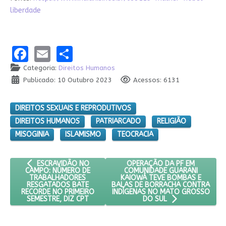
liberdade
Facebook
Email
Share
Categoria:
Direitos Humanos
Publicado: 10 Outubro 2023
Acessos: 6131
DIREITOS SEXUAIS E REPRODUTIVOS
DIREITOS HUMANOS
PATRIARCADO
RELIGIÃO
MISOGINIA
ISLAMISMO
TEOCRACIA
ARTIGO ANTERIOR: ESCRAVIDÃO NO CAMPO: NÚMERO DE TRA
PRÓXIMO ARTIGO: OPERAÇÃO 
OPERAÇÃO DA PF EM
ESCRAVIDÃO NO
COMUNIDADE GUARANI
CAMPO: NÚMERO DE
KAIOWÁ TEVE BOMBAS E
TRABALHADORES
BALAS DE BORRACHA CONTRA
RESGATADOS BATE
INDÍGENAS NO MATO GROSSO
RECORDE NO PRIMEIRO
SEMESTRE, DIZ CPT
DO SUL