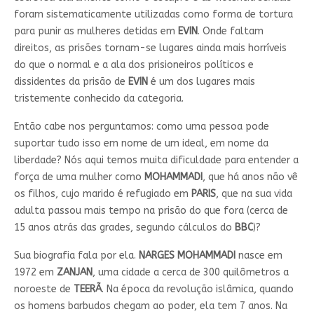
foram sistematicamente utilizadas como forma de tortura
para punir as mulheres detidas em
EVIN
. Onde faltam
direitos, as prisões tornam-se lugares ainda mais horríveis
do que o normal e a ala dos prisioneiros políticos e
dissidentes da prisão de
EVIN
é um dos lugares mais
tristemente conhecido da categoria.
Então cabe nos perguntamos: como uma pessoa pode
suportar tudo isso em nome de um ideal, em nome da
liberdade? Nós aqui temos muita dificuldade para entender a
força de uma mulher como
MOHAMMADI
, que há anos não vê
os filhos, cujo marido é refugiado em
PARIS
, que na sua vida
adulta passou mais tempo na prisão do que fora (cerca de
15 anos atrás das grades, segundo cálculos do
BBC
)?
Sua biografia fala por ela.
NARGES MOHAMMADI
nasce em
1972 em
ZANJAN
, uma cidade a cerca de 300 quilômetros a
noroeste de
TEERÃ
. Na época da revolução islâmica, quando
os homens barbudos chegam ao poder, ela tem 7 anos. Na