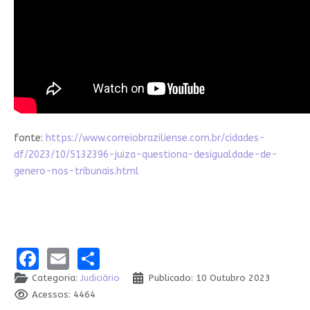
fonte:
https://www.correiobraziliense.com.br/cidades-
df/2023/10/5132396-juiza-questiona-desigualdade-de-
genero-nos-tribunais.html
Facebook
Email
Share
Categoria:
Judiciário
Publicado: 10 Outubro 2023
Acessos: 4464