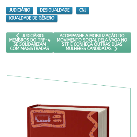
JUDICIÁRIO
DESIGUALDADE
CNJ
IGUALDADE DE GÊNERO
ARTIGO ANTERIOR: JUDICIÁRIO: MEMBROS DO TRF-4 SE SOL
PRÓXIMO ARTIGO: ACOMPANHE A MOBI
ACOMPANHE A MOBILIZAÇÃO DO
JUDICIÁRIO:
MOVIMENTO SOCIAL PELA VAGA NO
MEMBROS DO TRF-4
STF E CONHEÇA OUTRAS DUAS
SE SOLIDARIZAM
COM MAGISTRADAS
MULHERES CANDIDATAS