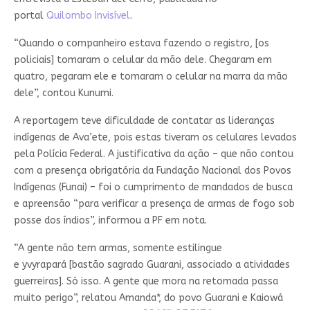
portal
Quilombo Invisível
.
“Quando o companheiro estava fazendo o registro, [os
policiais] tomaram o celular da mão dele. Chegaram em
quatro, pegaram ele e tomaram o celular na marra da mão
dele”, contou Kunumi.
A reportagem teve dificuldade de contatar as lideranças
indígenas de Ava’ete, pois estas tiveram os celulares levados
pela Polícia Federal. A justificativa da ação – que não contou
com a presença obrigatória da Fundação Nacional dos Povos
Indígenas (Funai) – foi o cumprimento de mandados de busca
e apreensão “para verificar a presença de armas de fogo sob
posse dos índios”, informou a PF em nota.
“A gente não tem armas, somente estilingue
e yvyrapará [bastão sagrado Guarani, associado a atividades
guerreiras]. Só isso. A gente que mora na retomada passa
muito perigo”, relatou Amanda*, do povo Guarani e Kaiowá