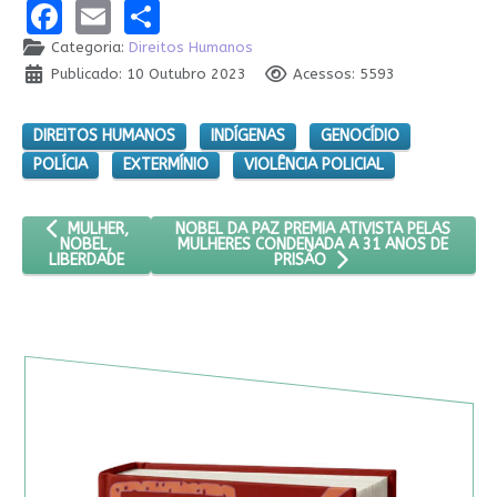
Facebook
Email
Share
Categoria:
Direitos Humanos
Publicado: 10 Outubro 2023
Acessos: 5593
DIREITOS HUMANOS
INDÍGENAS
GENOCÍDIO
POLÍCIA
EXTERMÍNIO
VIOLÊNCIA POLICIAL
ARTIGO ANTERIOR: MULHER, NOBEL, LIBERDADE
PRÓXIMO ARTIGO: NOBEL DA PAZ PREMIA AT
NOBEL DA PAZ PREMIA ATIVISTA PELAS
MULHER,
MULHERES CONDENADA A 31 ANOS DE
NOBEL,
LIBERDADE
PRISÃO