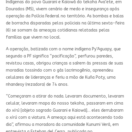
Indígenas do povo Guarani e Kaiowá do tekoha Ava’ete, em
Dourados (MS), vivem cenário de medo e insegurança após
operação da Polícia Federal no território. As bombas e balas
de borracha disparadas pelos policiais na última sexta-feira
(6) se somam às ameaças cotidianas relatadas pelas
famílias que vivem no local.
A operação, batizada com o nome indígena Py’Aguapy, que
segundo a PF significa “pacificação”, perfurou paredes,
revistou casas, obrigou crianças a saírem às pressas de suas
moradias tossindo com o gás lacrimogênio, apreendeu
celulares de lideranças e feriu a mão de Kuña Poty, uma
nhandesy (rezadora) de 74 anos.
“Começaram a atirar do nada. Levaram documento, levaram
celular, levaram mapa do nosso tekoha, passaram em cima
do
xirú
[objeto sagrado Guarani e Kaiowá]… eles derrubaram
o
xirú
com a viatura. A ameaça aqui está acontecendo todo
dia”, afirmou a moradora da comunidade Kunumi Verá, em
entrevista a Esteban del Cerro, publicada no