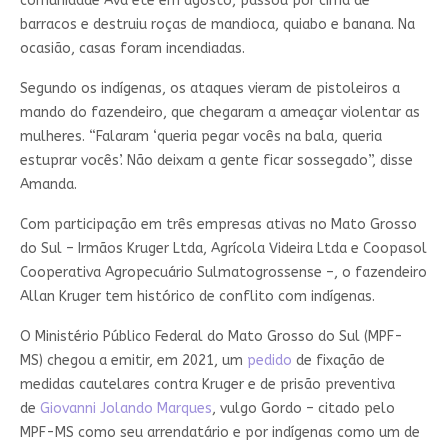
comunidade Ava’ete em agosto, passou por cima de
barracos e destruiu roças de mandioca, quiabo e banana. Na
ocasião, casas foram incendiadas.
Segundo os indígenas, os ataques vieram de pistoleiros a
mando do fazendeiro, que chegaram a ameaçar violentar as
mulheres. “Falaram ‘queria pegar vocês na bala, queria
estuprar vocês’. Não deixam a gente ficar sossegado”, disse
Amanda.
Com participação em três empresas ativas no Mato Grosso
do Sul – Irmãos Kruger Ltda, Agrícola Videira Ltda e Coopasol
Cooperativa Agropecuário Sulmatogrossense –, o fazendeiro
Allan Kruger tem histórico de conflito com indígenas.
O Ministério Público Federal do Mato Grosso do Sul (MPF-
MS) chegou a emitir, em 2021, um
pedido
de fixação de
medidas cautelares contra Kruger e de prisão preventiva
de
Giovanni Jolando Marques
, vulgo Gordo – citado pelo
MPF-MS como seu arrendatário e por indígenas como um de