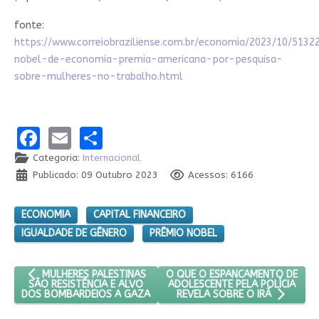
fonte:
https://www.correiobraziliense.com.br/economia/2023/10/5132
nobel-de-economia-premia-americana-por-pesquisa-
sobre-mulheres-no-trabalho.html
Facebook
Email
Share
Categoria:
Internacional
Publicado: 09 Outubro 2023
Acessos: 6166
ECONOMIA
CAPITAL FINANCEIRO
IGUALDADE DE GÊNERO
PRÊMIO NOBEL
ARTIGO ANTERIOR: MULHERES PALESTINAS SÃO RESISTÊNCIA E
PRÓXIMO ARTIGO: O QUE O ESPA
O QUE O ESPANCAMENTO DE
MULHERES PALESTINAS
ADOLESCENTE PELA POLÍCIA
SÃO RESISTÊNCIA E ALVO
DOS BOMBARDEIOS A GAZA
REVELA SOBRE O IRÃ