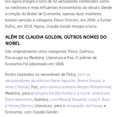
Ela agora integra a lista de 92 vencedores conhecidos como
os melhores e mais influentes economistas do século. Desde
a criação do Nobel de Economia, apenas duas mulheres
haviam vencido a categoria: Elinor Ostrom, em 2009, e Esther
Duflo, em 2019. Agora, Claudia Goldin integra a lista.
ALÉM DE CLAUDIA GOLDIN, OUTROS NOMES DO
NOBEL
São originalmente cinco categorias: Física, Química,
Psicologia ou Medicina, Literatura e Paz. O prêmio de
Economia foi adicionado em 1968.
Foram laureados os vencedores de Física,
com os
pesquisadores de elétron Pierre Agostini, Ferenc Krausz, e
Anne L’Huillier
; Paz,
pela ativista iraniana Narges Mohammadi
;
Medicina, para a
húngara Katalin Karikó e o norte-americano
Drew Weissman
; Química,
com Moungi Bawendi, Louis E. Brus
e Alexey Ekimov
; Literatura, para o
norueguês Jon Fosse
; e
Economia, com Claudia Goldin.