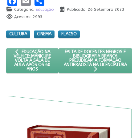
Facebook
Email
Share
Categoria:
Educação
Publicado: 26 Setembro 2023
Acessos: 2993
CULTURA
CINEMA
FLACSO
ARTIGO ANTERIOR: EDUCAÇÃO NA VELHICE: MANICURE VOLTA 
PRÓXIMO ARTIGO: FALTA DE DOCENT
FALTA DE DOCENTES NEGROS E
EDUCAÇÃO NA
BIBLIOGRAFIA BRANCA
VELHICE: MANICURE
PREJUDICAM A FORMAÇÃO
VOLTA À SALA DE
ANTIRRACISTA NA LICENCIATURA
AULA APÓS OS 60
ANOS