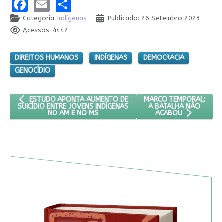
Facebook
Email
Share
Categoria:
Indígenas
Publicado: 26 Setembro 2023
Acessos: 4442
DIREITOS HUMANOS
INDÍGENAS
DEMOCRACIA
GENOCÍDIO
ARTIGO ANTERIOR: ESTUDO APONTA AUMENTO DE SUICÍDIO ENT
PRÓXIMO ARTIGO: MAR
MARCO TEMPORAL:
ESTUDO APONTA AUMENTO DE
A BATALHA NÃO
SUICÍDIO ENTRE JOVENS INDÍGENAS
NO AM E NO MS
ACABOU