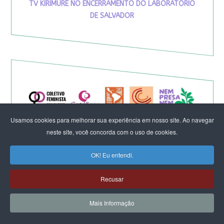
TV KIRIMURÊ NO ENCERRAMENTO DO LABORATÓRIO
DE SALVADOR
Usamos cookies para melhorar sua experiência em nosso site. Ao navegar
neste site, você concorda com o uso de cookies.
OK! Eu entendi.
Recusar
Eleição de Erika Hilton para
Mais Informação
presidente da Comissão da