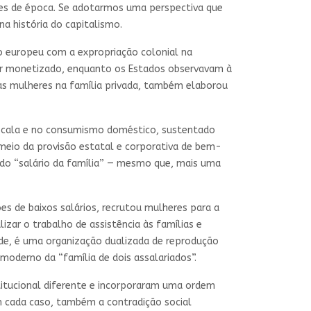
ões de época. Se adotarmos uma perspectiva que
a história do capitalismo.
eo europeu com a expropriação colonial na
alor monetizado, enquanto os Estados observavam à
as mulheres na família privada, também elaborou
 escala e no consumismo doméstico, sustentado
 meio da provisão estatal e corporativa de ­bem-
 do “salário da família” — mesmo que, mais uma
ões de baixos salários, recrutou mulheres para a
zar o trabalho de assistência às famílias e
de, é uma organização dualizada de reprodução
moderno da “família de dois assalariados”.
titucional diferente e incorporaram uma ordem
Em cada caso, também a contradição social