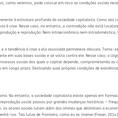
mpo, como veremos, pode colocar em risco as condições sociais ne
nerente à estrutura profunda da sociedade capitalista. Como a(s) c
 à crise. Nesse caso, no entanto, a contradição não está localiz
produção e reprodução. Nem intraeconômica nem intradoméstica, t
.
a, e a tendência à crise a ela associada permanece obscura. Torna-
e em suas bases sociais e se volta contra ele. Nesse caso, a lógi
processos sociais dos quais o capital depende, comprometendo as 
o em longo prazo. Destruindo suas próprias condições de existênci
talismo. No entanto, a sociedade capitalista existe apenas em form
 da reprodução social passou por grandes mudanças históricas — f
se, os atores sociais lutam além dos limites que delimitam a econ
enhá-los. Tais lutas de fronteira, como eu as chamei (Fraser, 2014 