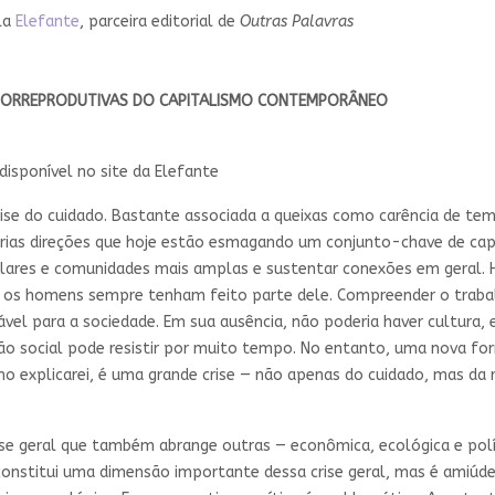
ela
Elefante
, parceira editorial de
Outras Palavras
CIORREPRODUTIVAS DO CAPITALISMO CONTEMPORÂNEO
disponível no site da Elefante
ise do cuidado. Bastante associada a queixas como carência de tem
árias direções que hoje estão esmagando um conjunto-chave de capac
ter lares e comunidades mais amplas e sustentar conexões em geral.
a os homens sempre tenham feito parte dele. Compreender o trabal
vel para a sociedade. Em sua ausência, não poderia haver cultura,
o social pode resistir por muito tempo. No entanto, uma nova for
mo explicarei, é uma grande crise — não apenas do cuidado, mas da
se geral que também abrange outras — econômica, ecológica e polí
constitui uma dimensão importante dessa crise geral, mas é amiúde 