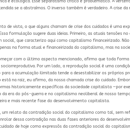
a e ecológica. Esse separatismo crítico é problemático. A vertente
dida se a abstraímos. O inverso também é verdadeiro. A crise da
to de vista, o que alguns chamam de crise dos cuidados é uma ex
 Essa formulação sugere duas ideias. Primeiro, as atuais tensões no
 social, que caracterizo aqui como capitalismo financeirizado. Não
apenas na forma atual e financeirizada do capitalismo, mas na socie
 começar com o último aspecto mencionado, afirmo que toda forma 
 sociorreprodutiva. Por um lado, a reprodução social é uma condiç
o para a acumulação ilimitada tende a desestabilizar os próprios p
o está na raiz, eu afirmo, da nossa chamada crise do cuidado. Embo
ormas historicamente específicas da sociedade capitalista —por ex
o da era do pós-guerra e no capitalismo neoliberal de nosso temp
ira e mais recente fase do desenvolvimento capitalista.
, um relato da contradição social do capitalismo como tal, sem re
lar dessa contradição nas duas fases anteriores do desenvolvime
cuidado de hoje como expressõs da contradição social do capitalis