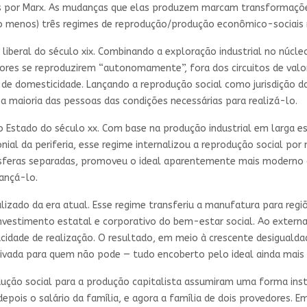
adas por Marx. As mudanças que elas produzem marcam transformaç
o menos) três regimes de reprodução/produção econômico-sociais n
 liberal do século xix. Combinando a exploração industrial no núcl
hadores se reproduzirem “autonomamente”, fora dos circuitos de v
 de domesticidade. Lançando a reprodução social como jurisdição d
 a maioria das pessoas das condições necessárias para realizá-lo.
o Estado do século xx. Com base na produção industrial em larga
ial da periferia, esse regime internalizou a reprodução social por
 esferas separadas, promoveu o ideal aparentemente mais moderno
ançá-lo.
alizado da era atual. Esse regime transferiu a manufatura para regi
estimento estatal e corporativo do ­bem-estar social. Ao externali
idade de realização. O resultado, em meio à crescente desigualda
rivada para quem não pode — tudo encoberto pelo ideal ainda mais 
dução social para a produção capitalista assumiram uma forma ins
depois o salário da família, e agora a família de dois provedores. 