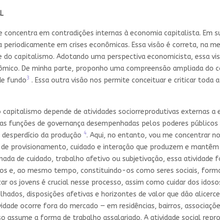
L
e concentra em contradições internas à economia capitalista. Em s
sa periodicamente em crises econômicas. Essa visão é correta, na 
e do capitalismo. Adotando uma perspectiva economicista, essa v
nômico. De minha parte, proponho uma compreensão ampliada do c
3
de fundo
. Essa outra visão nos permite conceituar e criticar toda 
apitalismo depende de atividades sociorreprodutivas externas a 
m as funções de governança desempenhadas pelos poderes públicos 
4
 desperdício da produção
. Aqui, no entanto, vou me concentrar 
s de provisionamento, cuidado e interação que produzem e mantêm 
ada de cuidado, trabalho afetivo ou subjetivação, essa atividade 
os e, ao mesmo tempo, constituindo-os como seres sociais, forma
zar os jovens é crucial nesse processo, assim como cuidar dos idoso
hados, disposições afetivas e horizontes de valor que dão alicerce
dade ocorre fora do mercado — em residências, bairros, associações 
o assume a forma de trabalho assalariado. A atividade social repro