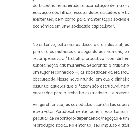
do trabalho remunerado, à acumulação de mais-val
educação dos filhos, escolaridade, cuidados afeti
existentes, bem como para manter laços sociais 
5
econômica em uma sociedade capitalista
.
No entanto, pelo menos desde a era industrial, a
primeiro às mulheres e o segundo aos homens, o 
recompensava o “trabalho produtivo” com dinheiro
subordinação das mulheres. Separando o trabalho
um lugar reconhecido —, as sociedades da era ind
obscurecida. Nesse novo mundo, em que o dinheir
assunto: aquelas que o fazem são estruturalment
necessária para o trabalho assalariado — e mesmo 
Em geral, então, as sociedades capitalistas sepa
e seu valor. Paradoxalmente, porém, elas tornam
peculiar de separação/dependência/negação é uma
reprodução social. No entanto, seu impulso à acu