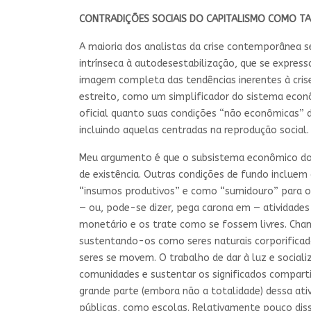
CONTRADIÇÕES SOCIAIS DO CAPITALISMO COMO TA
A maioria dos analistas da crise contemporânea s
intrínseca à autodesestabilização, que se expres
imagem completa das tendências inerentes à cris
estreito, como um simplificador do sistema eco
oficial quanto suas condições “não econômicas” 
incluindo aquelas centradas na reprodução social.
Meu argumento é que o subsistema econômico do c
de existência. Outras condições de fundo inclue
“insumos produtivos” e como “sumidouro” para o
— ou, pode-se dizer, pega carona em — atividade
monetário e os trate como se fossem livres. Cham
sustentando-os como seres naturais corporificad
seres se movem. O trabalho de dar à luz e sociali
comunidades e sustentar os significados compartil
grande parte (embora não a totalidade) dessa ativi
públicas, como escolas. Relativamente pouco diss