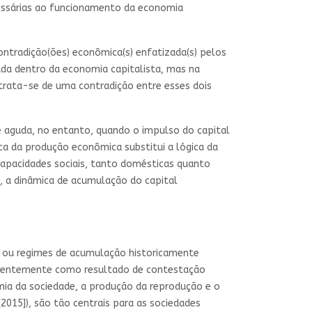
cessárias ao funcionamento da economia
ontradição(ões) econômica(s) enfatizada(s) pelos
ada dentro da economia capitalista, mas na
rata-se de uma contradição entre esses dois
se aguda, no entanto, quando o impulso do capital
ca da produção econômica substitui a lógica da
capacidades sociais, tanto domésticas quanto
a, a dinâmica de acumulação do capital
as ou regimes de acumulação historicamente
requentemente como resultado de contestação
omia da sociedade, a produção da reprodução e o
[2015]), são tão centrais para as sociedades