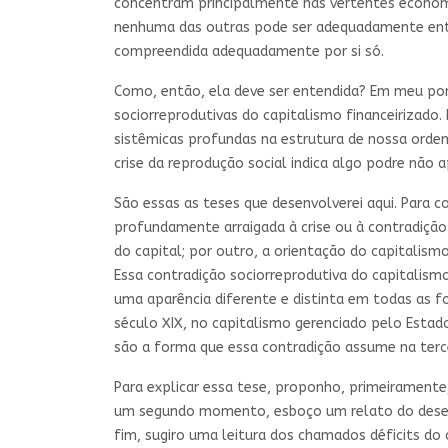
concentram principalmente nas vertentes econômic
nenhuma das outras pode ser adequadamente enten
compreendida adequadamente por si só.
Como, então, ela deve ser entendida? Em meu pon
sociorreprodutivas do capitalismo financeirizado.
sistêmicas profundas na estrutura de nossa ordem
crise da reprodução social indica algo podre não 
São essas as teses que desenvolverei aqui. Para
profundamente arraigada à crise ou à contradição
do capital; por outro, a orientação do capitalism
Essa contradição sociorreprodutiva do capitalism
uma aparência diferente e distinta em todas as f
século XIX, no capitalismo gerenciado pelo Estad
são a forma que essa contradição assume na terce
Para explicar essa tese, proponho, primeiramente
um segundo momento, esboço um relato do desenro
fim, sugiro uma leitura dos chamados déficits do 