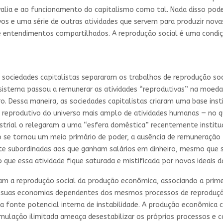
ia e ao funcionamento do capitalismo como tal. Nada disso poderi
vos e uma série de outras atividades que servem para produzir nova
e entendimentos compartilhados. A reprodução social é uma condiçã
s ­sociedades capitalistas separaram os trabalhos de reprodução s
sistema passou a remunerar as atividades “reprodutivas” na moeda
. Dessa maneira, as sociedades capitalistas criaram uma base ins
 reprodutivo do universo mais amplo de atividades humanas — no q
ustrial o relegaram a uma “esfera doméstica” recentemente instituc
o se tornou um meio primário de poder, a ausência de remuneração
e subordinadas aos que ganham salários em dinheiro, mesmo que s
que essa atividade fique saturada e mistificada por novos ideais d
ram a reprodução social da produção econômica, associando a prim
 suas economias dependentes dos mesmos processos de reprodução 
 fonte potencial interna de instabilidade. A produção econômica 
mulação ilimitada ameaça desestabilizar os próprios processos e c