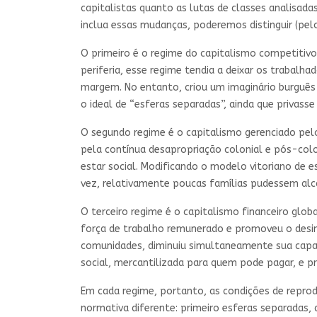
capitalistas quanto as lutas de classes analis
inclua essas mudanças, poderemos distinguir (pel
O primeiro é o regime do capitalismo competitivo
periferia, esse regime tendia a deixar os trabal
margem. No entanto, criou um imaginário burguês
o ideal de “esferas separadas”, ainda que privasse
O segundo regime é o capitalismo gerenciado pel
pela contínua desapropriação colonial e pós-colon
estar social. Modificando o modelo vitoriano de
vez, relativamente poucas famílias pudessem alc
O terceiro regime é o capitalismo financeiro glob
força de trabalho remunerado e promoveu o desinv
comunidades, diminuiu simultaneamente sua capac
social, mercantilizada para quem pode pagar, e p
Em cada regime, portanto, as condições de repro
normativa diferente: primeiro esferas separadas, 