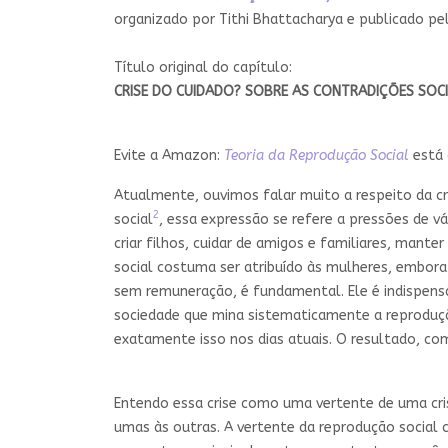
organizado por Tithi Bhattacharya e publicado p
Título original do capítulo:
CRISE DO CUIDADO? SOBRE AS CONTRADIÇÕES SO
Evite a Amazon:
Teoria da Reprodução Social
está 
Atualmente, ouvimos falar muito a respeito da cr
2
social
, essa expressão se refere a pressões de v
criar filhos, cuidar de amigos e familiares, man
social costuma ser atribuído às mulheres, embor
sem remuneração, é fundamental. Ele é indispensá
sociedade que mina sistematicamente a reproduçã
exatamente isso nos dias atuais. O resultado, co
Entendo essa crise como uma vertente de uma cri
umas às outras. A vertente da reprodução social 