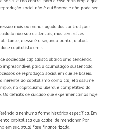
 social é tão central para a crise mais ampla que
 reprodução social não é autônoma e não pode ser
pressão mais ou menos aguda das contradições
 cuidado não são acidentais, mas têm raízes
 obstante, e esse é o segundo ponto, a atual
dade capitalista em si.
de sociedade capitalista abarca uma tendência
ão imprescindível para a acumulação sustentada
rocessos de reprodução social em que se baseia.
ra inerente ao capitalismo como tal, ela assume
emplo, no capitalismo liberal e competitivo do
o. Os déficits de cuidado que experimentamos hoje
ferência a nenhuma forma histórica específica. Em
nto capitalista que acabei de mencionar. Por
mo em sua atual fase financeirizada.