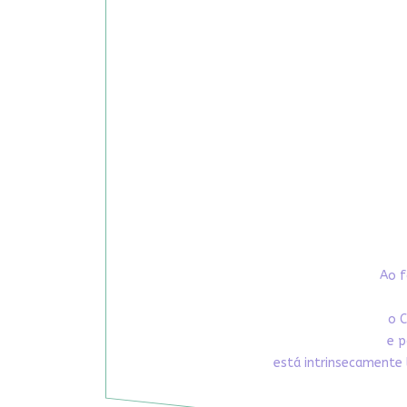
Ao f
o C
e p
está intrinsecamente 