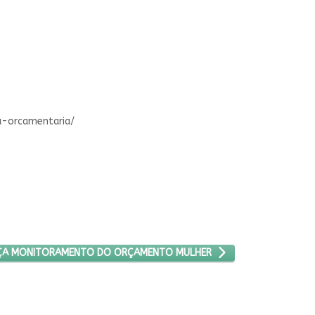
a-orcamentaria/
R DA CÂMARA RELANÇA MONITORAMENTO DO ORÇAMENTO MULHER
ANÇA MONITORAMENTO DO ORÇAMENTO MULHER