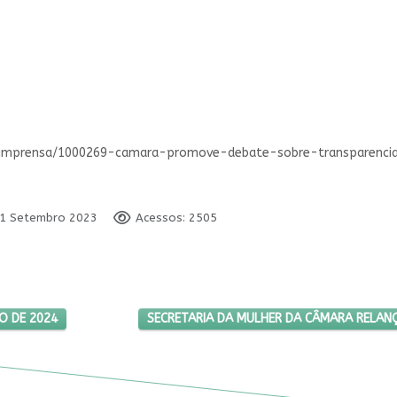
de-imprensa/1000269-camara-promove-debate-sobre-transparenci
21 Setembro 2023
Acessos: 2505
X DO ORÇAMENTO DE 2024
PRÓXIMO ARTIGO: SECRETARIA DA MULHE
O DE 2024
SECRETARIA DA MULHER DA CÂMARA REL