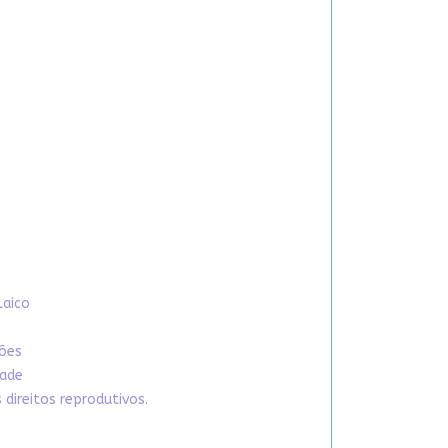
Laico
xões
dade
direitos reprodutivos.