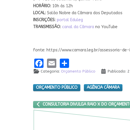
HORÁRIO:
10h às 12h
LOCAL:
Salão Nobre da Câmara dos Deputados
INSCRIÇÕES:
portal Eduleg
TRANSMISSÃO:
canal da Câmara
no YouTube
fonte: https://www.camara.leg.br/assessoria-
Facebook
Email
Share
Categoria:
Orçamento Público
Publicado: 
ORÇAMENTO PÚBLICO
AGÊNCIA CÂMARA
ARTIGO ANTERIOR: CONSULTORIA DIVULGA RAIO 
CONSULTORIA DIVULGA RAIO X DO ORÇAMENT