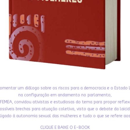
omentar um diálogo sobre os riscos para a democracia e o Estado 
na configuração em andamento no parlamento,
FEMEA, convidou ativistas e estudiosas do tema para propor refle
ossíveis brechas para atuação coletiva, visto que o debate da laici
ligado à autonomia sexual das mulheres e tudo o que se refere aos 
CLIQUE E BAIXE O E-BOOK