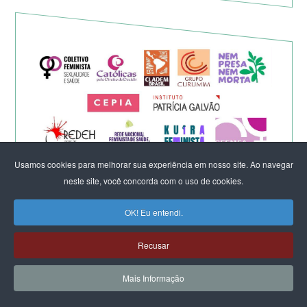
Usamos cookies para melhorar sua experiência em nosso site. Ao navegar
neste site, você concorda com o uso de cookies.
Eleição de Erika Hilton para
presidente da Comissão da
OK! Eu entendi.
Mulher é um fato importante
Recusar
para a democracia
Mais Informação