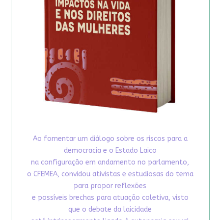
Ao fomentar um diálogo sobre os riscos para a
democracia e o Estado Laico
na configuração em andamento no parlamento,
o CFEMEA, convidou ativistas e estudiosas do tema
para propor reflexões
e possíveis brechas para atuação coletiva, visto
que o debate da laicidade