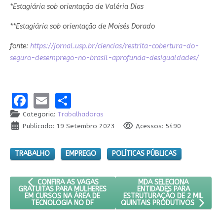
*Estagiária sob orientação de Valéria Dias
**Estagiária sob orientação de Moisés Dorado
fonte:
https://jornal.usp.br/ciencias/restrita-cobertura-do-
seguro-desemprego-no-brasil-aprofunda-desigualdades/
Facebook
Email
Share
Categoria:
Trabalhadoras
Publicado: 19 Setembro 2023
Acessos: 5490
TRABALHO
EMPREGO
POLÍTICAS PÚBLICAS
ARTIGO ANTERIOR: CONFIRA AS VAGAS GRATUITAS PARA MUL
PRÓXIMO ARTIGO: MDA SE
MDA SELECIONA
CONFIRA AS VAGAS
ENTIDADES PARA
GRATUITAS PARA MULHERES
ESTRUTURAÇÃO DE 2 MIL
EM CURSOS NA ÁREA DE
TECNOLOGIA NO DF
QUINTAIS PRODUTIVOS