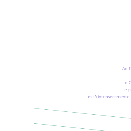
Ao f
o C
e p
está intrinsecamente 