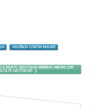
ICA
VIOLÊNCIA CONTRA MULHER
 DO CRIME
ÇADAS DE ESTUPRO E MORTE, DEPUTADAS MINEIRAS ANDAM COM ESC
O E MORTE, DEPUTADAS MINEIRAS ANDAM COM
SCOLTA 24H POR DIA