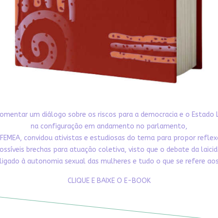
omentar um diálogo sobre os riscos para a democracia e o Estado 
na configuração em andamento no parlamento,
FEMEA, convidou ativistas e estudiosas do tema para propor refle
ossíveis brechas para atuação coletiva, visto que o debate da laici
ligado à autonomia sexual das mulheres e tudo o que se refere aos 
CLIQUE E BAIXE O E-BOOK