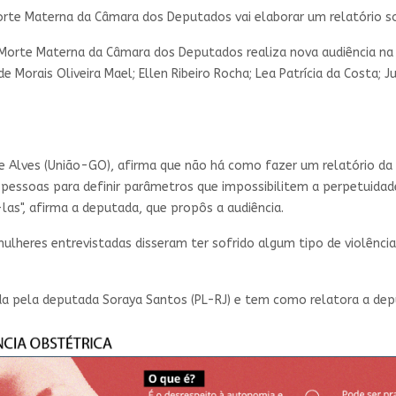
Morte Materna da Câmara dos Deputados vai elaborar um relatório s
Morte Materna da Câmara dos Deputados realiza nova audiência na p
de Morais Oliveira Mael; Ellen Ribeiro Rocha; Lea Patrícia da Costa
 Alves (União-GO), afirma que não há como fazer um relatório da vi
 pessoas para definir parâmetros que impossibilitem a perpetuidad
-las", afirma a deputada, que propôs a audiência.
lheres entrevistadas disseram ter sofrido algum tipo de violência 
da pela deputada Soraya Santos (PL-RJ) e tem como relatora a depu