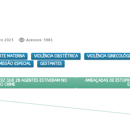
ro 2023
Acessos: 5981
TE MATERNA
VIOLÊNCIA OBSTÉTRICA
VIOLÊNCIA GINECOLÓG
ISSÃO ESPECIAL
GESTANTES
INADA PELA PRF DIZ QUE 28 AGENTES ESTIVERAM NO HOSPITAL NO DIA
PRÓXIMO ARTIGO: AMEA
AMEAÇADAS DE ESTUPR
 DIZ QUE 28 AGENTES ESTIVERAM NO
DO CRIME
E