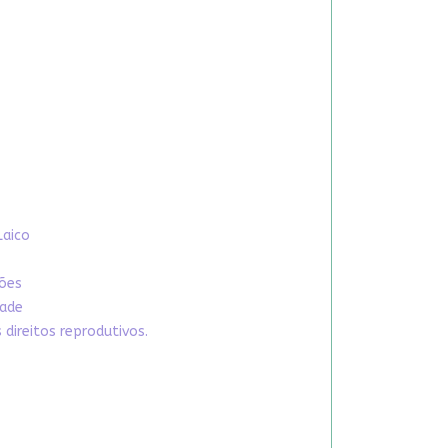
Laico
xões
dade
direitos reprodutivos.