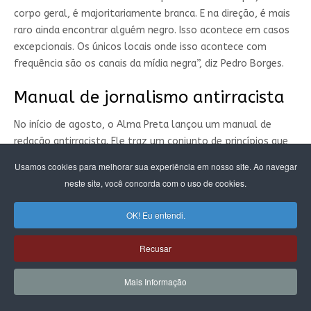
corpo geral, é majoritariamente branca. E na direção, é mais
raro ainda encontrar alguém negro. Isso acontece em casos
excepcionais. Os únicos locais onde isso acontece com
frequência são os canais da mídia negra”, diz Pedro Borges.
Manual de jornalismo antirracista
No início de agosto, o Alma Preta lançou um manual de
redação antirracista. Ele traz um conjunto de princípios que
devem nortear o trabalho jornalístico, a partir das
Usamos cookies para melhorar sua experiência em nosso site. Ao navegar
experiências editorias do portal. A ideia é que ele seja lido e
neste site, você concorda com o uso de cookies.
sirva de reflexão para comunicadores em geral,
independentemente de estarem ligados aos veículos da
OK! Eu entendi.
imprensa negra.
Recusar
Mais Informação