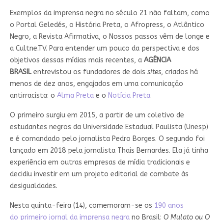
Exemplos da imprensa negra no século 21 não faltam, como
o Portal Geledés, o História Preta, o Afropress, o Atlântico
Negro, a Revista Afirmativa, o Nossos passos vêm de longe e
a Cultne.TV. Para entender um pouco da perspectiva e dos
objetivos dessas mídias mais recentes, a
AGÊNCIA
BRASIL
entrevistou os fundadores de dois
sites
, criados há
menos de dez anos, engajados em uma comunicação
antirracista: o
Alma Preta
e o
Notícia Preta
.
O primeiro surgiu em 2015, a partir de um coletivo de
estudantes negros da Universidade Estadual Paulista (Unesp)
e é comandado pelo jornalista Pedro Borges. O segundo foi
lançado em 2018 pela jornalista Thais Bernardes. Ela já tinha
experiência em outras empresas de mídia tradicionais e
decidiu investir em um projeto editorial de combate às
desigualdades.
Nesta quinta-feira (14), comemoram-se os
190 anos
do primeiro jornal da imprensa negra
no Brasil:
O Mulato ou O