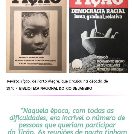
Revista
Tição
, de Porto Alegre, que circulou na década de
1970 -
BIBLIOTECA NACIONAL DO RIO DE JANEIRO
“Naquela época, com todas as
dificuldades, era incrível o número de
pessoas que queriam participar
do
Tição
. As reuniões de pauta tinham