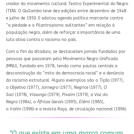
criador do movimento cultural Teatro Experimental do Negro
(TEN). O
Quilombo
teve dez edições entre dezembro de 1948
e julho de 1950. E adotou agenda política marcante contra
“a piedade e o filantropismo aviltantes” em relação à
população negra, além de reforçar a importância de uma
luta ativa contra o racismo no país.
Com o fim da ditadura, se destacariam jornais fundados por
pessoas que passaram pelo Movimento Negro Unificado
(MNU), fundado em 1978, tendo como pautas centrais a
desconstrução do “mito da democracia racial” e a denúncia
do racismo estrutural. Alguns exemplos são o
Tição
(1977),
o
Objetivo
(1977),
Jornegro
(1977),
Negrice
(1977),
O
Saci
(1978),
Vissungo
(1979),
Pixaim
(1979), a
Voz do
Negro
(1984), o
Áfricas Gerais
(1995),
Elêmi
(1985),
o
Irohin
(1996) e a revista
Raça,
de circulação nacional (1996).
"O que existe em uma marca comum,