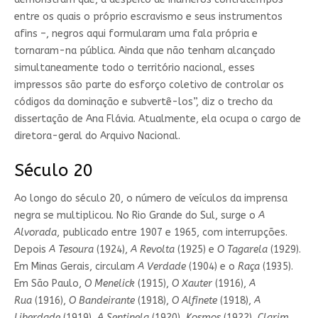
entre os quais o próprio escravismo e seus instrumentos
afins –, negros aqui formularam uma fala própria e
tornaram-na pública. Ainda que não tenham alcançado
simultaneamente todo o território nacional, esses
impressos são parte do esforço coletivo de controlar os
códigos da dominação e subvertê-los”, diz o trecho da
dissertação de Ana Flávia. Atualmente, ela ocupa o cargo de
diretora-geral do Arquivo Nacional.
Século 20
Ao longo do século 20, o número de veículos da imprensa
negra se multiplicou. No Rio Grande do Sul, surge o
A
Alvorada
, publicado entre 1907 e 1965, com interrupções.
Depois
A Tesoura
(1924),
A Revolta
(1925) e
O Tagarela
(1929).
Em Minas Gerais, circulam
A Verdade
(1904) e o
Raça
(1935).
Em São Paulo,
O Menelick
(1915),
O Xauter
(1916),
A
Rua
(1916),
O Bandeirante
(1918),
O Alfinete
(1918),
A
Liberdade
(1919),
A Sentinela
(1920),
Kosmos
(1922),
Clarim