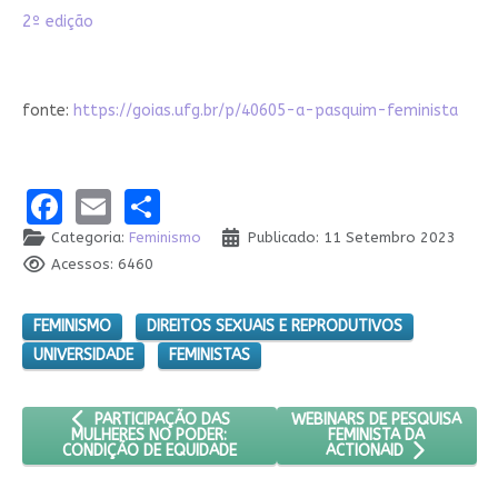
2º edição
fonte:
https://goias.ufg.br/p/40605-a-pasquim-feminista
Facebook
Email
Share
Categoria:
Feminismo
Publicado: 11 Setembro 2023
Acessos: 6460
FEMINISMO
DIREITOS SEXUAIS E REPRODUTIVOS
UNIVERSIDADE
FEMINISTAS
ARTIGO ANTERIOR: PARTICIPAÇÃO DAS MULHERES NO PODER
PRÓXIMO ARTIGO: WEBINARS 
WEBINARS DE PESQUISA
PARTICIPAÇÃO DAS
FEMINISTA DA
MULHERES NO PODER:
CONDIÇÃO DE EQUIDADE
ACTIONAID