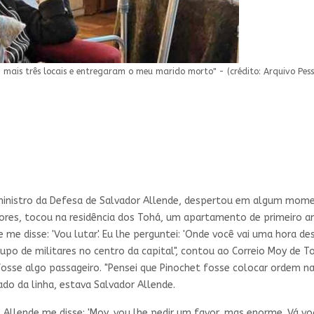
mais três locais e entregaram o meu marido morto" - (crédito: Arquivo Pess
ministro da Defesa de Salvador Allende, despertou em algum mome
ores, tocou na residência dos Tohá, um apartamento de primeiro an
e disse: 'Vou lutar'. Eu lhe perguntei: 'Onde você vai uma hora des
 de militares no centro da capital", contou ao Correio Moy de Toh
se algo passageiro. "Pensei que Pinochet fosse colocar ordem naqu
do da linha, estava Salvador Allende.
. Allende me disse: 'Moy, vou lhe pedir um favor, mas enorme. Vá v