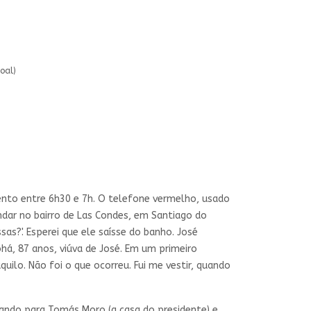
oal)
nto entre 6h30 e 7h. O telefone vermelho, usado
dar no bairro de Las Condes, em Santiago do
sas?'. Esperei que ele saísse do banho. José
á, 87 anos, viúva de José. Em um primeiro
ilo. Não foi o que ocorreu. Fui me vestir, quando
oando para Tomás Moro (a casa do presidente) e