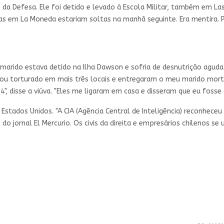
 da Defesa. Ele foi detido e levado à Escola Militar, também em L
sas em La Moneda estariam soltas na manhã seguinte. Era mentira
marido estava detido na Ilha Dawson e sofria de desnutrição aguda.
abou torturado em mais três locais e entregaram o meu marido mor
 disse a viúva. "Eles me ligaram em casa e disseram que eu fosse ao
Estados Unidos. "A CIA (Agência Central de Inteligência) reconheceu
o jornal El Mercurio. Os civis da direita e empresários chilenos se 