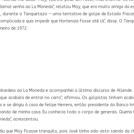
dama) venha ao La Moneda", relatou Moy, que era muito amiga da e
73, durante o Tanquetazo — uma tentativa de golpe de Estado fracas
complicada e quis impedir que Hortensia fosse até lá", disse. O Tan
neiro de 1972.
ombardeio ao La Moneda e acompanhei o último discurso de Allende. T
ue acabara de entrar no carro", afirmou. Os golpistas tinham acab
as e se dirigiu à casa de Felipe Herrera, então presidente do Banco
ndo de minha casa. Eu conhecia todo o corpo de generais. Queria t
eda", acrescentou.
u que Moy ficasse tranquila, pois José tinha sido visto saindo da ch