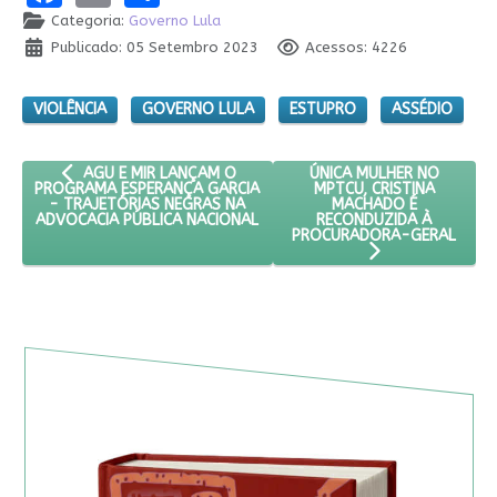
Categoria:
Governo Lula
Publicado: 05 Setembro 2023
Acessos: 4226
VIOLÊNCIA
GOVERNO LULA
ESTUPRO
ASSÉDIO
ARTIGO ANTERIOR: AGU E MIR LANÇAM O PROGRAMA ESPERA
PRÓXIMO ARTIGO: ÚNICA
ÚNICA MULHER NO
AGU E MIR LANÇAM O
MPTCU, CRISTINA
PROGRAMA ESPERANÇA GARCIA
MACHADO É
- TRAJETÓRIAS NEGRAS NA
RECONDUZIDA À
ADVOCACIA PÚBLICA NACIONAL
PROCURADORA-GERAL