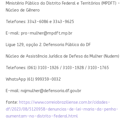
Ministério Público do Distrito Federal e Territórios (MPDFT) -
Núcleo de Gênero
Telefones: 3343-6086 e 3343-9625
E-mail:
pro-mulher@mpdft.mp.br
Ligue 129, opção 2. Defensoria Pública do DF
Núcleo de Assistência Jurídica de Defesa da Mulher (Nudem)
Telefones: (061) 3103-1926 / 3103-1928 / 3103-1765
WhatsApp (61) 999359-0032
E-mail:
najmulher@defensoria.df.gov.br
fonte:
https://www.correiobraziliense.com.br/cidades-
df/2023/08/5120958-denuncias-de-lei-maria-da-penha-
aumentam-no-distrito-federal.html