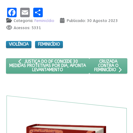
Facebook
Email
Share
Categoria:
Feminicídio
Publicado: 30 Agosto 2023
Acessos: 5331
VIOLÊNCIA
FEMINICÍDIO
ARTIGO ANTERIOR: JUSTIÇA DO DF CONCEDE 30 MEDIDAS P
PRÓXIMO ARTIGO:
CRUZADA
JUSTIÇA DO DF CONCEDE 30
CONTRA O
MEDIDAS PROTETIVAS POR DIA, APONTA
LEVANTAMENTO
FEMINICÍDIO