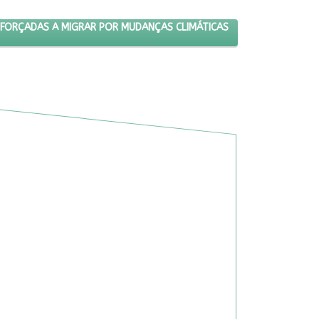
80% DAS PESSOAS FORÇADAS A MIGRAR POR MUDANÇAS CLIMÁTICAS
 FORÇADAS A MIGRAR POR MUDANÇAS CLIMÁTICAS