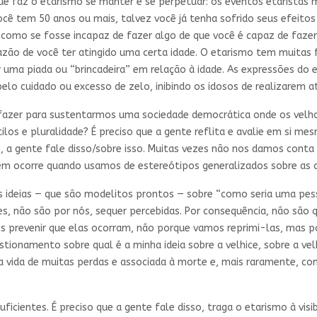
 que faz o etarismo se manter e se perpetuar: os eventos etaristas
e você tem 50 anos ou mais, talvez você já tenha sofrido seus efei
 como se fosse incapaz de fazer algo de que você é capaz de faz
azão de você ter atingido uma certa idade. O etarismo tem muitas 
 uma piada ou “brincadeira” em relação à idade. As expressões do
pelo cuidado ou excesso de zelo, inibindo os idosos de realizarem 
zer para sustentarmos uma sociedade democrática onde os velhos
stilos e pluralidade? É preciso que a gente reflita e avalie em si 
, a gente fale disso/sobre isso. Muitas vezes não nos damos cont
m ocorre quando usamos de estereótipos generalizados sobre as cr
as ideias — que são modelitos prontos — sobre “como seria uma pes
es, não são por nós, sequer percebidas. Por consequência, não são
 prevenir que elas ocorram, não porque vamos reprimi-las, mas p
onamento sobre qual é a minha ideia sobre a velhice, sobre a velhi
 vida de muitas perdas e associada à morte e, mais raramente, c
cientes. É preciso que a gente fale disso, traga o etarismo à visib