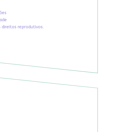
xões
dade
direitos reprodutivos.