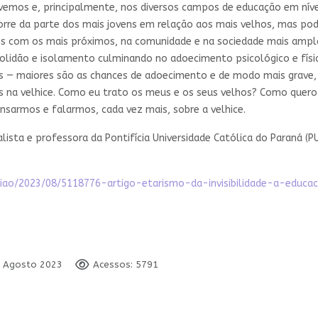
emos e, principalmente, nos diversos campos de educação em nívei
corre da parte dos mais jovens em relação aos mais velhos, mas p
ções com os mais próximos, na comunidade e na sociedade mais ampl
olidão e isolamento culminando no adoecimento psicológico e físi
 — maiores são as chances de adoecimento e de modo mais grave, 
na velhice. Como eu trato os meus e os seus velhos? Como quero 
sarmos e falarmos, cada vez mais, sobre a velhice.
alista e professora da Pontifícia Universidade Católica do Paraná (
iniao/2023/08/5118776-artigo-etarismo-da-invisibilidade-a-educac
3 Agosto 2023
Acessos: 5791