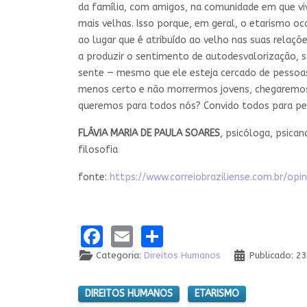
da família, com amigos, na comunidade em que viv
mais velhas. Isso porque, em geral, o etarismo o
ao lugar que é atribuído ao velho nas suas rela
a produzir o sentimento de autodesvalorização, s
sente — mesmo que ele esteja cercado de pessoas
menos certo e não morrermos jovens, chegaremos 
queremos para todos nós? Convido todos para pen
FLÁVIA MARIA DE PAULA SOARES
, psicóloga, psican
filosofia
fonte:
https://www.correiobraziliense.com.br/op
Facebook
Email
Share
Categoria:
Direitos Humanos
Publicado: 2
DIREITOS HUMANOS
ETARISMO