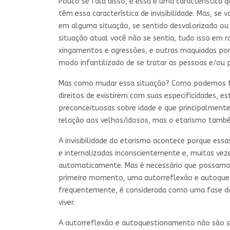
Pouco se fala disso, e essa é uma característica
têm essa característica de invisibilidade. Mas, s
em alguma situação, se sentido desvalorizado ou
situação atual você não se sentia, tudo isso em r
xingamentos e agressões, e outras maquiadas por
modo infantilizado de se tratar as pessoas e/ou 
Mas como mudar essa situação? Como podemos fa
direitos de existirem com suas especificidades, e
preconceituosas sobre idade e que principalmente
relação aos velhos/idosos, mas o etarismo també
A invisibilidade do etarismo acontece porque ess
e internalizadas inconscientemente e, muitas vez
automaticamente. Mas é necessário que possamos
primeiro momento, uma autorreflexão e autoquesti
frequentemente, é considerada como uma fase da
viver.
A autorreflexão e autoquestionamento não são sufi