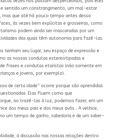
 muitas vezes nos passam despercebidos, pois eles
tos e sentido um constrangimento, um mal-estar
er, mas que até há pouco tempo antes dessa
faces, às vezes bem explícitas e grosseiras, como
 etarismo podem ainda ser mascaradas por um
atividades das quais têm autonomia para fazê-las.
 tenham seu lugar, seu espaço de expressão e
mesmo as nossas condutas estereotipadas e
a de frases e condutas etaristas (não somente em
ianças e jovens, por exemplo).
soa de certa idade” ocorre porque são aprendidas
 questionadas. Elas fluem como que
orque, ao trazê-las à luz, podemos fazer, em um
ce dos meus pais e dos meus avós... A velhice,
omo um tempo de ganho, sabedoria e de um saber-
ilidade, à discussão nas nossas relações dentro