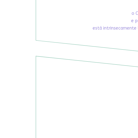
o C
e p
está intrinsecamente 