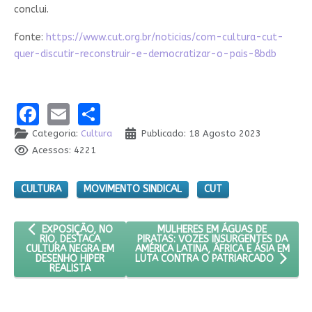
conclui.
fonte:
https://www.cut.org.br/noticias/com-cultura-cut-
quer-discutir-reconstruir-e-democratizar-o-pais-8bdb
Facebook
Email
Share
Categoria:
Cultura
Publicado: 18 Agosto 2023
Acessos: 4221
CULTURA
MOVIMENTO SINDICAL
CUT
ARTIGO ANTERIOR: EXPOSIÇÃO, NO RIO, DESTACA CULTURA NEG
PRÓXIMO ARTIGO: MULHERES EM ÁG
MULHERES EM ÁGUAS DE
EXPOSIÇÃO, NO
PIRATAS: VOZES INSURGENTES DA
RIO, DESTACA
AMÉRICA LATINA, ÁFRICA E ÁSIA EM
CULTURA NEGRA EM
DESENHO HIPER
LUTA CONTRA O PATRIARCADO
REALISTA