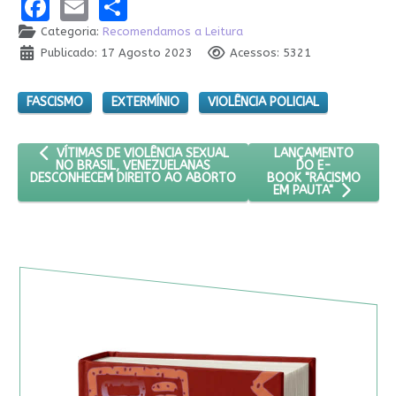
Facebook
Email
Share
Categoria:
Recomendamos a Leitura
Publicado: 17 Agosto 2023
Acessos: 5321
FASCISMO
EXTERMÍNIO
VIOLÊNCIA POLICIAL
ARTIGO ANTERIOR: VÍTIMAS DE VIOLÊNCIA SEXUAL NO BRASIL
PRÓXIMO ARTIGO: L
LANÇAMENTO
VÍTIMAS DE VIOLÊNCIA SEXUAL
DO E-
NO BRASIL, VENEZUELANAS
BOOK "RACISMO
DESCONHECEM DIREITO AO ABORTO
EM PAUTA"