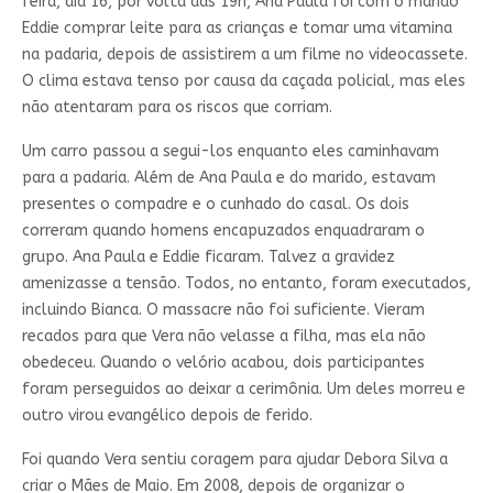
feira, dia 16, por volta das 19h, Ana Paula foi com o marido
Eddie comprar leite para as crianças e tomar uma vitamina
na padaria, depois de assistirem a um filme no videocassete.
O clima estava tenso por causa da caçada policial, mas eles
não atentaram para os riscos que corriam.
Um carro passou a segui-los enquanto eles caminhavam
para a padaria. Além de Ana Paula e do marido, estavam
presentes o compadre e o cunhado do casal. Os dois
correram quando homens encapuzados enquadraram o
grupo. Ana Paula e Eddie ficaram. Talvez a gravidez
amenizasse a tensão. Todos, no entanto, foram executados,
incluindo Bianca. O massacre não foi suficiente. Vieram
recados para que Vera não velasse a filha, mas ela não
obedeceu. Quando o velório acabou, dois participantes
foram perseguidos ao deixar a cerimônia. Um deles morreu e
outro virou evangélico depois de ferido.
Foi quando Vera sentiu coragem para ajudar Debora Silva a
criar o Mães de Maio. Em 2008, depois de organizar o