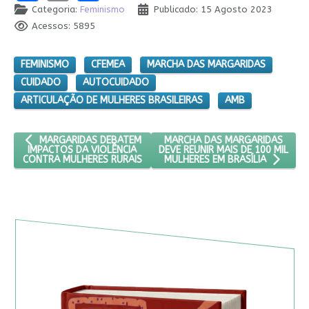
Categoria:
Feminismo
Publicado: 15 Agosto 2023
Acessos: 5895
FEMINISMO
CFEMEA
MARCHA DAS MARGARIDAS
CUIDADO
AUTOCUIDADO
ARTICULAÇÃO DE MULHERES BRASILEIRAS
AMB
ARTIGO ANTERIOR: MARGARIDAS DEBATEM IMPACTOS DA VIOLÊN
PRÓXIMO ARTIGO: MARCHA DAS M
MARCHA DAS MARGARIDAS
MARGARIDAS DEBATEM
DEVE REUNIR MAIS DE 100 MIL
IMPACTOS DA VIOLÊNCIA
CONTRA MULHERES RURAIS
MULHERES EM BRASÍLIA