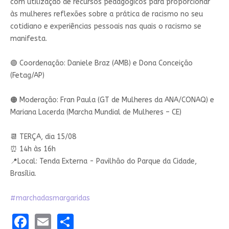
com utilização de recursos pedagógicos para proporcionar
às mulheres reflexões sobre a prática de racismo no seu
cotidiano e experiências pessoais nas quais o racismo se
manifesta.
🟣 Coordenação: Daniele Braz (AMB) e Dona Conceição
(Fetag/AP)
🟠 Moderação: Fran Paula (GT de Mulheres da ANA/CONAQ) e
Mariana Lacerda (Marcha Mundial de Mulheres – CE)
📆 TERÇA, dia 15/08
⏰️ 14h às 16h
📍Local: Tenda Externa - Pavilhão do Parque da Cidade,
Brasília.
#marchadasmargaridas
Facebook
Email
Share