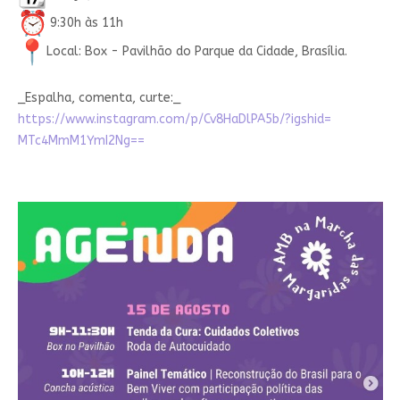
️ 9:30h às 11h
Local: Box - Pavilhão do Parque da Cidade, Brasília.
_Espalha, comenta, curte:_
https://www.instagram.com/p/
Cv8HaDlPA5b/?igshid=
MTc4MmM1YmI2Ng==