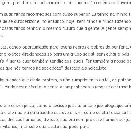
 agora, para ter o reconhecimento da academia”, comemora Oliveira 
 suas filhas reconhecidas com curso superior. Eu tenho na minha 
 de se alfabetizar e, no entanto, hoje, têm filhos e filhas fazend
nossas filhas tenham o mesmo futuro que a gente. A gente sempre 
a.
tas, dando oportunidade para jovens negros e pobres da periferia, 
r projetos direcionados só para um grupo social, sem olhar o paí
ís. A gente quer também ter direitos iguais. Ter também a nossa p
s que nós temos na sociedade”, destaca a sindicalista.
sigualdades que ainda existem, o não cumprimento da lei, os patrões
I. Ainda neste século, a gente acompanhando o resgate de trabalh
 e o desrespeito, como a decisão judicial onde o juiz alega que um
o e ele não via ali trabalho escravo e, sim, como se ela fosse da f
s aos direitos humanos, diz isso, não era nem pra esse homem ser ju
 vitórias, mas sabe que a luta não pode parar.