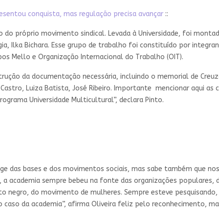
resentou conquista, mas regulação precisa avançar
::
ão do próprio movimento sindical. Levada à Universidade, foi monta
gia, Ilka Bichara. Esse grupo de trabalho foi constituído por integ
os Mello e Organização Internacional do Trabalho (OIT).
ção da documentação necessária, incluindo o memorial de Creuza O
Castro, Luiza Batista, José Ribeiro. Importante mencionar aqui as c
grama Universidade Multicultural”, declara Pinto.
nge das bases e dos movimentos sociais, mas sabe também que nos
ade, a academia sempre bebeu na fonte das organizações populare
o negro, do movimento de mulheres. Sempre esteve pesquisando, m
 no caso da academia”, afirma Oliveira feliz pelo reconhecimento