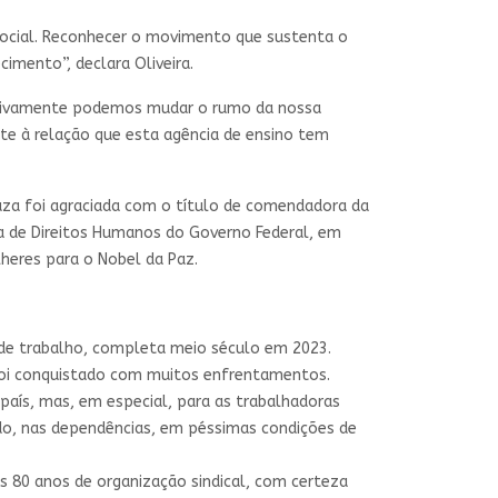
social. Reconhecer o movimento que sustenta o
imento”, declara Oliveira.
letivamente podemos mudar o rumo da nossa
te à relação que esta agência de ensino tem
uza foi agraciada com o título de comendadora da
ia de Direitos Humanos do Governo Federal, em
lheres para o Nobel da Paz.
a de trabalho, completa meio século em 2023.
foi conquistado com muitos enfrentamentos.
 país, mas, em especial, para as trabalhadoras
ndo, nas dependências, em péssimas condições de
is 80 anos de organização sindical, com certeza