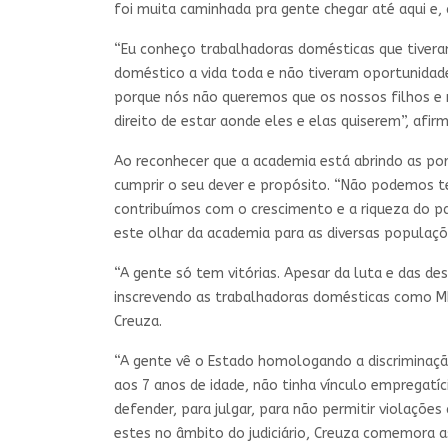
foi muita caminhada pra gente chegar até aqui e,
“Eu conheço trabalhadoras domésticas que tiveram
doméstico a vida toda e não tiveram oportunidade
porque nós não queremos que os nossos filhos e 
direito de estar aonde eles e elas quiserem”, afirm
Ao reconhecer que a academia está abrindo as por
cumprir o seu dever e propósito. “Não podemos te
contribuímos com o crescimento e a riqueza do pa
este olhar da academia para as diversas populaçõe
“A gente só tem vitórias. Apesar da luta e das de
inscrevendo as trabalhadoras domésticas como ME
Creuza.
“A gente vê o Estado homologando a discriminação
aos 7 anos de idade, não tinha vínculo empregatíci
defender, para julgar, para não permitir violaçõe
estes no âmbito do judiciário, Creuza comemora as