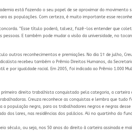
academia está fazendo o seu papel de se aproximar do movimento 
 para as populações. Com certeza, é muito importante esse reconhec
concorda. “Esse título poderá, talvez, fazê-los entender que co
as pessoas. E também pode mudar a visão da universidade, no tocan
lo outros reconhecimentos e premiações. No dia 1º de julho, Cre
indicalista recebeu também o Prêmio Direitos Humanos, da Secretar
il e por igualdade racial. Em 2005, foi indicada ao Prêmio 1.000 Mu
imeiro direito trabalhista conquistado pela categoria, a carteir
rabalhadoras. Creuza reconhece as conquistas e lembra que tudo 
para a população negra, para os trabalhadores negros e negras desse
o dos lares, nas residências dos palácios. Ali no quartinho do fu
o século, ou seja, nos 50 anos do direito à carteira assinada e ma