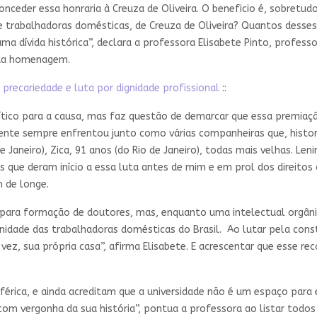
onceder essa honraria à Creuza de Oliveira. O beneficio é, sobretu
e trabalhadoras domésticas, de Creuza de Oliveira? Quantos desse
 dívida histórica”, declara a professora Elisabete Pinto, professo
 da homenagem.
precariedade e luta por dignidade profissional
::
lítico para a causa, mas faz questão de demarcar que essa premia
 gente sempre enfrentou junto como várias companheiras que, histo
de Janeiro), Zica, 91 anos (do Rio de Janeiro), todas mais velhas. Le
s que deram início a essa luta antes de mim e em prol dos direitos 
 de longe.
i para formação de doutores, mas, enquanto uma intelectual orgâni
nidade das trabalhadoras domésticas do Brasil. Ao lutar pela const
vez, sua própria casa”, afirma Elisabete. E acrescentar que esse r
iférica, e ainda acreditam que a universidade não é um espaço para
com vergonha da sua história”, pontua a professora ao listar todos