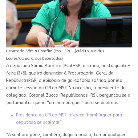
Deputada Sâmia Bomfim (Psol-SP) - (crédito: Vinicius
Loures/Câmara dos Deputados)
A deputada Sâmia Bomfim (Psol-SP) afirmou, nesta quinta-
feira (3/8), que irá denunciar à Procuradoria-Geral da
República (PGR) o episódio de gordofobia sofrido por ela
durante sessão da CPI do MST. Na ocasião, o presidente do
colegiado, Coronel Zucco (Republicanos-RS), perguntou se a
parlamentar queria “um hambúrguer” para se acalmar.
Presidente da CPI do MST oferece "hambúrguer para
deputada se acalmar"
“A senhora pode, também, daqui a pouco, tomar qualquer