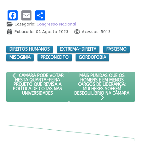
Facebook
Email
Share
Categoria:
Congresso Nacional
Publicado: 04 Agosto 2023
Acessos: 5013
DIREITOS HUMANOS
EXTREMA-DIREITA
FASCISMO
MISOGINIA
PRECONCEITO
GORDOFOBIA
ARTIGO ANTERIOR: CÂMARA PODE VOTAR NESTA QUARTA-FEIRA 
PRÓXIMO ARTIGO: MAIS PUNI
MAIS PUNIDAS QUE OS
CÂMARA PODE VOTAR
HOMENS E EM MENOS
NESTA QUARTA-FEIRA
CARGOS DE LIDERANÇA:
PROJETO QUE REVISA A
MULHERES SOFREM
POLÍTICA DE COTAS NAS
DESEQUILÍBRIO NA CÂMARA
UNIVERSIDADES