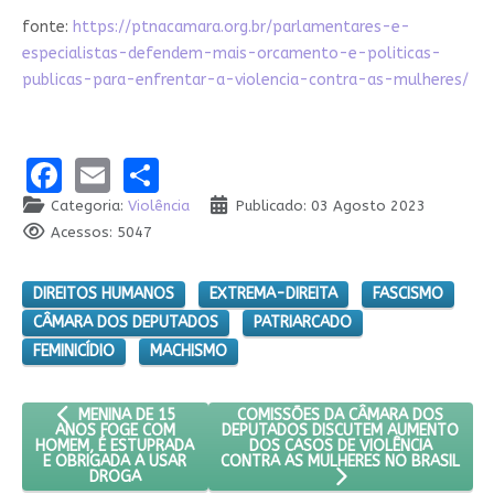
fonte:
https://ptnacamara.org.br/parlamentares-e-
especialistas-defendem-mais-orcamento-e-politicas-
publicas-para-enfrentar-a-violencia-contra-as-mulheres/
Facebook
Email
Share
Categoria:
Violência
Publicado: 03 Agosto 2023
Acessos: 5047
DIREITOS HUMANOS
EXTREMA-DIREITA
FASCISMO
CÂMARA DOS DEPUTADOS
PATRIARCADO
FEMINICÍDIO
MACHISMO
ARTIGO ANTERIOR: MENINA DE 15 ANOS FOGE COM HOMEM, É
PRÓXIMO ARTIGO: COMISSÕES DA C
COMISSÕES DA CÂMARA DOS
MENINA DE 15
DEPUTADOS DISCUTEM AUMENTO
ANOS FOGE COM
DOS CASOS DE VIOLÊNCIA
HOMEM, É ESTUPRADA
CONTRA AS MULHERES NO BRASIL
E OBRIGADA A USAR
DROGA