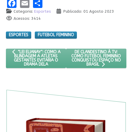
Facebook
Email
Share
Categoria:
Esportes
Publicado: 01 Agosto 2023
Acessos: 3414
ESPORTES
FUTEBOL FEMININO
ARTIGO ANTERIOR: "LEI ELIANAY": COMO A BLINDAGEM A ATLET
PRÓXIMO ARTIGO: DE CLANDE
DE CLANDESTINO À TV:
"LEI ELIANAY": COMO A
COMO FUTEBOL FEMININO
BLINDAGEM A ATLETAS
CONQUISTOU ESPAÇO NO
GESTANTES EVITARIA O
DRAMA DELA
BRASIL