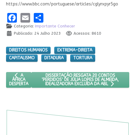
https://www.bbc.com/portuguese/articles/cglyrxpyr5go
Facebook
Email
Share
Categoria:
Importante Conhecer
Publicado: 24 Julho 2023
Acessos: 8610
DIREITOS HUMANOS
EXTREMA-DIREITA
CAPITALISMO
DITADURA
TORTURA
ARTIGO ANTERIOR: A ÁFRICA DESPERTA
PRÓXIMO ARTIGO: DISSERTAÇÃO RESGATA 20 C
DISSERTAÇÃO RESGATA 20 CONTOS
A
‘PERDIDOS’ DE JÚLIA LOPES DE ALMEIDA,
ÁFRICA
DESPERTA
IDEALIZADORA EXCLUÍDA DA ABL