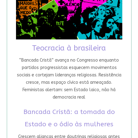
Teocracia à brasileira
“Bancada Cristã” avança no Congresso enquanto
partidos progressistas esquecem movimentos
sociais e cortejam lideranças religiosas. Resistência
cresce, mas espaço cívico está ameaçado.
Feministas alertam: sem Estado laico, não há
democracia real
Bancada Cristã: a tomada do
Estado e o ódio às mulheres
Crescem alianças entre doutrinas religiosas antes