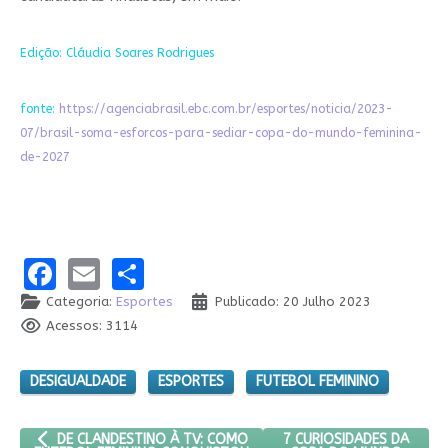
Edição: Cláudia Soares Rodrigues
fonte:
https://agenciabrasil.ebc.com.br/esportes/noticia/2023-
07/brasil-soma-esforcos-para-sediar-copa-do-mundo-feminina-
de-2027
Facebook
Email
Share
Categoria:
Esportes
Publicado: 20 Julho 2023
Acessos: 3114
DESIGUALDADE
ESPORTES
FUTEBOL FEMININO
ARTIGO ANTERIOR: DE CLANDESTINO À TV: COMO FUTEBOL FEM
PRÓXIMO ARTIGO: 7 CUR
7 CURIOSIDADES DA
DE CLANDESTINO À TV: COMO