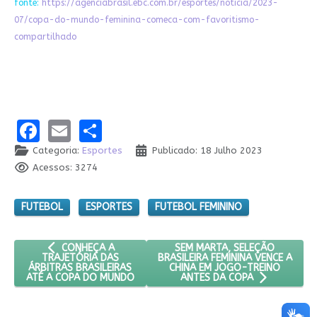
fonte:
https://agenciabrasil.ebc.com.br/esportes/noticia/2023-
07/copa-do-mundo-feminina-comeca-com-favoritismo-
compartilhado
Facebook
Email
Share
Categoria:
Esportes
Publicado: 18 Julho 2023
Acessos: 3274
FUTEBOL
ESPORTES
FUTEBOL FEMININO
ARTIGO ANTERIOR: CONHEÇA A TRAJETÓRIA DAS ÁRBITRAS
PRÓXIMO ARTIGO: SEM MARTA, 
SEM MARTA, SELEÇÃO
CONHEÇA A
BRASILEIRA FEMININA VENCE A
TRAJETÓRIA DAS
CHINA EM JOGO-TREINO
ÁRBITRAS BRASILEIRAS
ATÉ A COPA DO MUNDO
ANTES DA COPA