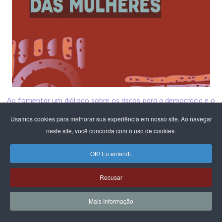
Ao fomentar um diálogo sobre os riscos para a democracia e o
Estado Laico
Usamos cookies para melhorar sua experiência em nosso site. Ao navegar
na configuração em andamento no parlamento,
neste site, você concorda com o uso de cookies.
o CFEMEA, convidou ativistas e estudiosas do tema para propor
reflexões
OK! Eu entendi.
e possíveis brechas para atuação coletiva, visto que o debate
da laicidade
Recusar
está intrinsecamente ligado à autonomia sexual das mulheres
e tudo o que se refere aos direitos reprodutivos.
Mais Informação
Nesta publicação damos acesso público aos textos
produzidos pelo debate. Esperamos que