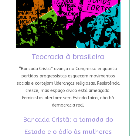
Teocracia à brasileira
“Bancada Cristã” avança no Congresso enquanto
partidos progressistas esquecem movimentos
sociais e cortejam lideranças religiosas. Resistência
cresce, mas espaço cívico está ameaçado.
Feministas alertam: sem Estado laico, não há
democracia real
Bancada Cristã: a tomada do
Estado e o ódio às mulheres