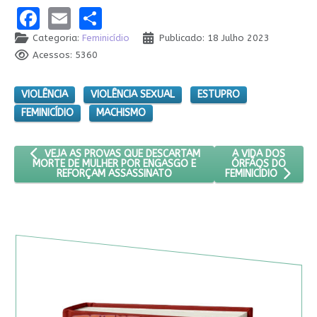
Facebook
Email
Share
Categoria:
Feminicídio
Publicado: 18 Julho 2023
Acessos: 5360
VIOLÊNCIA
VIOLÊNCIA SEXUAL
ESTUPRO
FEMINICÍDIO
MACHISMO
ARTIGO ANTERIOR: VEJA AS PROVAS QUE DESCARTAM MORTE 
PRÓXIMO ARTIGO: 
A VIDA DOS
VEJA AS PROVAS QUE DESCARTAM
ÓRFÃOS DO
MORTE DE MULHER POR ENGASGO E
REFORÇAM ASSASSINATO
FEMINICÍDIO