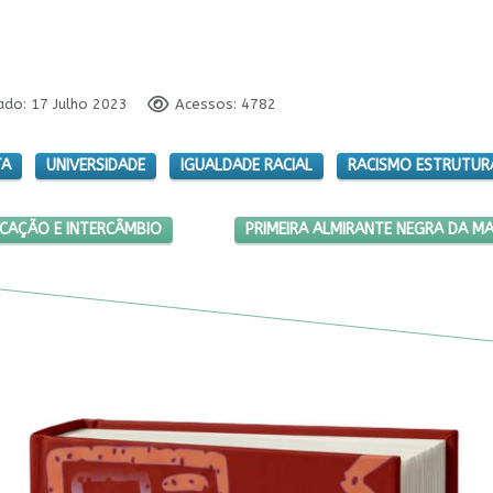
ado: 17 Julho 2023
Acessos: 4782
TA
UNIVERSIDADE
IGUALDADE RACIAL
RACISMO ESTRUTUR
OGRAMAS DE EDUCAÇÃO E INTERCÂMBIO
PRÓXIMO ARTIGO: PRIMEIRA ALMI
CAÇÃO E INTERCÂMBIO
PRIMEIRA ALMIRANTE NEGRA DA M