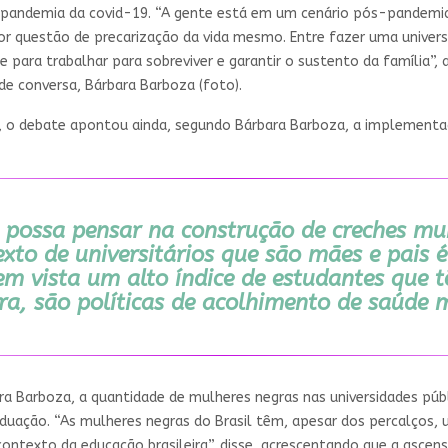
a pandemia da covid-19. “A gente está em um cenário pós-pandemia
or questão de precarização da vida mesmo. Entre fazer uma univers
de para trabalhar para sobreviver e garantir o sustento da família”
de conversa, Bárbara Barboza (foto).
 o debate apontou ainda, segundo Bárbara Barboza, a implementaç
e possa pensar na construção de creches mu
exto de universitários que são mães e pais
m vista um alto índice de estudantes que t
gra, são políticas de acolhimento de saúde 
 Barboza, a quantidade de mulheres negras nas universidades públ
duação. “As mulheres negras do Brasil têm, apesar dos percalços,
contexto da educação brasileira”, disse, acrescentando que a asce