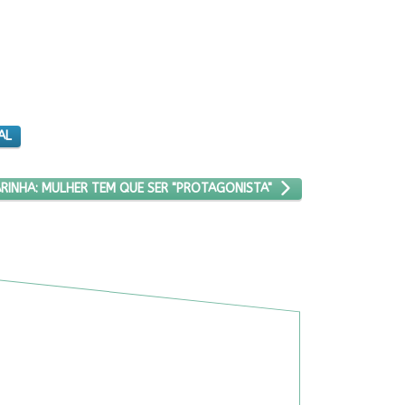
AL
RANTE NEGRA DA MARINHA: MULHER TEM QUE SER "PROTAGONISTA"
ARINHA: MULHER TEM QUE SER "PROTAGONISTA"