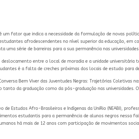
é um fator que indica a necessidade da formulação de novas polít
tudantes afrodescendentes no nível superior da educação, em con
ta uma série de barreiras para a sua permanência nas universidades
o deslocamento entre o local de moradia e a unidade universitária
tudantes é a falta de creches próximas dos locais de estudo para 
nversa Bem Viver das Juventudes Negras: Trajetórias Coletivas na
ro tanto da graduação como da pós-graduação nas universidades. O
o de Estudos Afro-Brasileiros e Indígenas da UniRio (NEABI), prof
vimentos estudantis para a permanência de alunos negros nessa fa
humanos há mais de 12 anos com participação de movimentos sociai