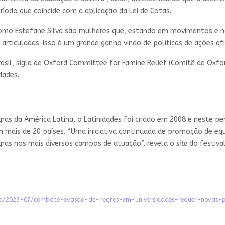
ríodo que coincide com a aplicação da Lei de Cotas.
omo Estefane Silva são mulheres que, estando em movimentos e na
ticuladas. Isso é um grande ganho vindo de políticas de ações afi
asil, sigla de Oxford Committee for Famine Relief (Comitê de Oxfo
dades.
ras da América Latina, o Latinidades foi criado em 2008 e neste per
om mais de 20 países. “Uma iniciativa continuada de promoção de e
gras nos mais diversos campos de atuação”, revela o
site
do festival
icia/2023-07/combate-evasao-de-negros-em-universidades-requer-novas-po