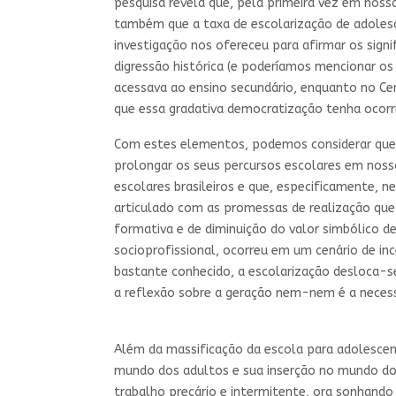
pesquisa revela que, pela primeira vez em noss
também que a taxa de escolarização de adolesce
investigação nos ofereceu para afirmar os sign
digressão histórica (e poderíamos mencionar o
acessava ao ensino secundário, enquanto no Ce
que essa gradativa democratização tenha oco
Com estes elementos, podemos considerar que 
prolongar os seus percursos escolares em nos
escolares brasileiros e que, especificamente,
articulado com as promessas de realização que
formativa e de diminuição do valor simbólico d
socioprofissional, ocorreu em um cenário de i
bastante conhecido, a escolarização desloca-s
a reflexão sobre a geração nem-nem é a necess
Além da massificação da escola para adolescen
mundo dos adultos e sua inserção no mundo do 
trabalho precário e intermitente, ora sonhand