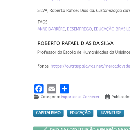
SILVA, Roberto Rafael Dias da.
Customização curr
TAGS
ANNE BARRÈRE
,
DESEMPREGO
,
EDUCAÇÃO BRASILE
ROBERTO RAFAEL DIAS DA SILVA
Professor da Escola de Humanidades da Unisinos
fonte:
https://outraspalavras.net/mercadov
Facebook
Email
Share
Categoria:
Importante Conhecer
Publicado
CAPITALISMO
EDUCAÇÃO
JUVENTUDE
ARTIGO ANTERIOR: DEUS NA CONSTITUIÇÃO E 
DEUS NA CONSTITUIÇÃO E RELIGIÃO NA ES