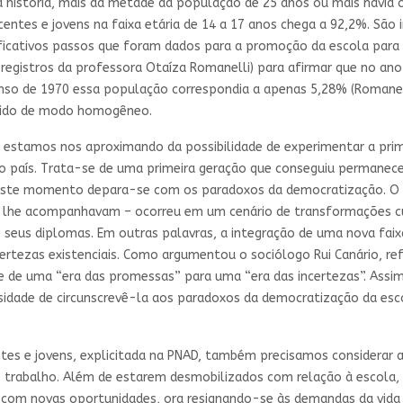
a história, mais da metade da população de 25 anos ou mais havia c
ntes e jovens na faixa etária de 14 a 17 anos chega a 92,2%. São i
ificativos passos que foram dados para a promoção da escola para 
s registros da professora Otaíza Romanelli) para afirmar que no 
nso de 1970 essa população correspondia a apenas 5,28% (Romanel
rrido de modo homogêneo.
estamos nos aproximando da possibilidade de experimentar a prim
so país. Trata-se de uma primeira geração que conseguiu permanec
 neste momento depara-se com os paradoxos da democratização. O 
 lhe acompanhavam – ocorreu em um cenário de transformações cul
e seus diplomas. Em outras palavras, a integração de uma nova faix
ncertezas existenciais. Como argumentou o sociólogo Rui Canário, 
e de uma “era das promessas” para uma “era das incertezas”. Assi
idade de circunscrevê-la aos paradoxos da democratização da esc
tes e jovens, explicitada na PNAD, também precisamos considerar a
trabalho. Além de estarem desmobilizados com relação à escola, e
o com novas oportunidades, ora resignando-se às demandas da vida