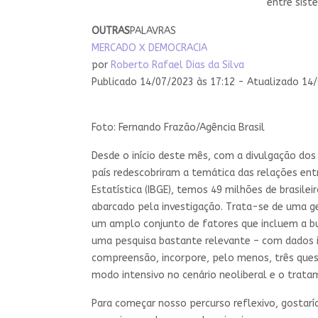
entre sist
OUTRAS
PALAVRAS
MERCADO X DEMOCRACIA
por
Roberto Rafael Dias da Silva
Publicado 14/07/2023 às 17:12 - Atualizado 14
Foto: Fernando Frazão/Agência Brasil
Desde o início deste mês, com a divulgação dos
país redescobriram a temática das relações ent
Estatística (IBGE), temos 49 milhões de brasile
abarcado pela investigação. Trata-se de uma g
um amplo conjunto de fatores que incluem a bu
uma pesquisa bastante relevante – com dados i
compreensão, incorpore, pelo menos, três quest
modo intensivo no cenário neoliberal e o tratam
Para começar nosso percurso reflexivo, gosta