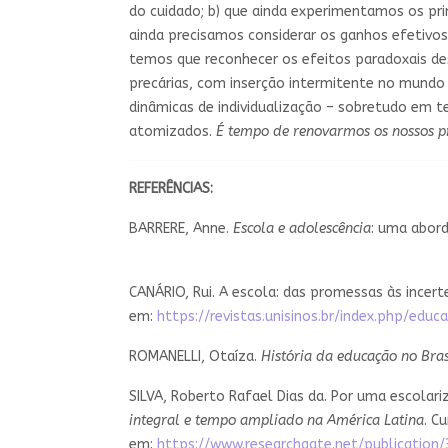
do cuidado; b) que ainda experimentamos os pri
ainda precisamos considerar os ganhos efetivos 
temos que reconhecer os efeitos paradoxais de
precárias, com inserção intermitente no mundo 
dinâmicas de individualização – sobretudo em t
atomizados.
É tempo de renovarmos os nossos pr
REFERÊNCIAS:
BARRERE, Anne.
Escola e adolescência
: uma abord
CANÁRIO, Rui. A escola: das promessas às incer
em:
https://revistas.unisinos.br/index.php/educ
ROMANELLI, Otaíza.
História da educação no Bra
SILVA, Roberto Rafael Dias da. Por uma escolariz
integral e tempo ampliado na América Latina
. C
em:
https://www.researchgate.net/publicatio