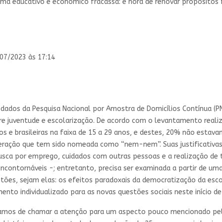
ema educativo e econômico fracassa: é hora de renovar propósitos
/07/2023 às 17:14
 dados da Pesquisa Nacional por Amostra de Domicílios Contínua (P
re juventude e escolarização. De acordo com o levantamento realiza
iros e brasileiras na faixa de 15 a 29 anos, e destes, 20% não est
eração que tem sido nomeada como “nem-nem”. Suas justificativas
sca por emprego, cuidados com outras pessoas e a realização de t
ncontornáveis -; entretanto, precisa ser examinada a partir de um
ões, sejam elas: os efeitos paradoxais da democratização da escol
ento individualizado para as novas questões sociais neste início de
ríamos de chamar a atenção para um aspecto pouco mencionado pe