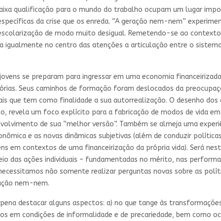
aixa qualificação para o mundo do trabalho ocupam um lugar impo
specíficas da crise que os enreda. “A geração nem-nem” experimen
olarização de modo muito desigual. Remetendo-se ao contexto fr
a igualmente no centro das atenções a articulação entre o sistema
ovens se preparam para ingressar em uma economia financeirizada
etórias. Seus caminhos de formação foram deslocados da preocup
uais que tem como finalidade a sua autorrealização. O desenho dos a
co, revela um foco explícito para a fabricação de modos de vida 
nvolvimento de sua “melhor versão”. Também se almeja uma experiê
mica e as novas dinâmicas subjetivas (além de conduzir políticas 
s em contextos de uma financeirização da própria vida). Será nest
meio das ações individuais – fundamentadas no mérito, nas perform
necessitamos não somente realizar perguntas novas sobre as polít
ração nem-nem.
 a pena destacar alguns aspectos: a) no que tange às transformaç
idos em condições de informalidade e de precariedade, bem como