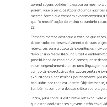
aprendizagens obtidas na escola ou mesmo a b
porém, vale a pena destacar algumas nuances e
mesma forma que também experimentaram a esc
que “a massificação do ensino secundário coloc
22).
Também merece destaque o fato de que estes j
depositadas no desenvolvimento de suas traj
relevantes para a busca de experiências individ
Novo Ensino Médio (NEM) no Brasil é emblemáti
possibilidade de escolha e o consequente dese
se um engendramento entre uma linguagem econô
campo de expectativas dos adolescentes e joven
explicitadas e construídas politicamente por 
adquiridas por cada estudante. Objetivamente, 
também recompor o debate crítico sobre a ge
Enfim, para concluir esta breve reflexão, vale
que estes adolescentes e jovens estão envolv