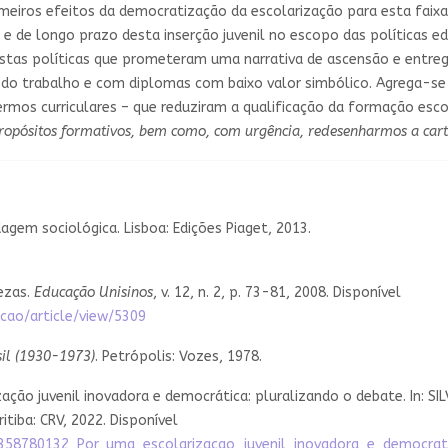
meiros efeitos da democratização da escolarização para esta faixa 
e de longo prazo desta inserção juvenil no escopo das políticas ed
stas políticas que prometeram uma narrativa de ascensão e entre
do trabalho e com diplomas com baixo valor simbólico. Agrega-se a
ermos curriculares – que reduziram a qualificação da formação esc
opósitos formativos, bem como, com urgência, redesenharmos a cartog
agem sociológica. Lisboa: Edições Piaget, 2013.
tezas.
Educação Unisinos
, v. 12, n. 2, p. 73-81, 2008. Disponível
acao/article/view/5309
sil (1930-1973)
. Petrópolis: Vozes, 1978.
ação juvenil inovadora e democrática: pluralizando o debate. In: SILV
uritiba: CRV, 2022. Disponível
n/358780132_Por_uma_escolarizacao_juvenil_inovadora_e_democrat