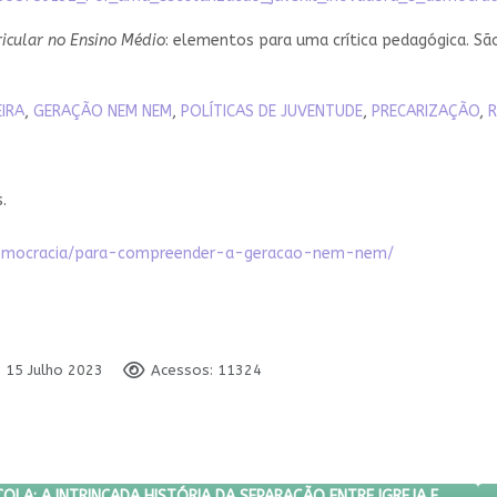
icular no Ensino Médio
: elementos para uma crítica pedagógica. São
IRA
,
GERAÇÃO NEM NEM
,
POLÍTICAS DE JUVENTUDE
,
PRECARIZAÇÃO
,
R
.
sdemocracia/para-compreender-a-geracao-nem-nem/
: 15 Julho 2023
Acessos: 11324
RELIGIÃO NA ESCOLA: A INTRINCADA HISTÓRIA DA SEPARAÇÃO ENTRE 
COLA: A INTRINCADA HISTÓRIA DA SEPARAÇÃO ENTRE IGREJA E