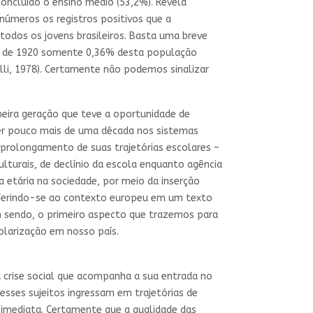
oncluído o ensino médio (53,2%). Revela
números os registros positivos que a
todos os jovens brasileiros. Basta uma breve
ano de 1920 somente 0,36% desta população
li, 1978). Certamente não podemos sinalizar
eira geração que teve a oportunidade de
er pouco mais de uma década nos sistemas
prolongamento de suas trajetórias escolares –
turais, de declínio da escola enquanto agência
a etária na sociedade, por meio da inserção
referindo-se ao contexto europeu em um texto
m sendo, o primeiro aspecto que trazemos para
olarização em nosso país.
 crise social que acompanha a sua entrada no
sses sujeitos ingressam em trajetórias de
 imediata. Certamente que a qualidade das