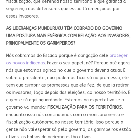
fiscalização, que defenda nosso território e que garanta a
segurança dos defensores que estão lá ameaçados por
esses invasores.
AS LIDERANÇAS MUNDURUKU TÊM COBRADO DO GOVERNO
UMA POSTURA MAIS ENÉRGICA COM RELAÇÃO AOS INVASORES,
PRINCIPALMENTE OS GARIMPEIROS?
Nós cobramos do Estado porque é obrigação dele
proteger
os povos indígenas
. Fazer o seu papel, né? Porque até agora
nós que estamos agindo no que o governo deveria atuar. E
sobre o presidente, não podemos ficar só na promessa, ele
tem que cumprir as promessas que ele fez, de que ia retirar
os invasores, logo depois das eleições, do nosso território. E
a gente tá aqui aguardando. Estamos na expectativa se o
governo vai mandar
FISCALIZAÇÃO PARA OS TERRITÓRIOS
,
enquanto isso nós continuamos com o monitoramento e
fiscalização autônoma no nosso território. Isso porque a
gente não vai esperar só pelo governo, os garimpeiros estão
ativos, as balsas de garimpo estão ativas.