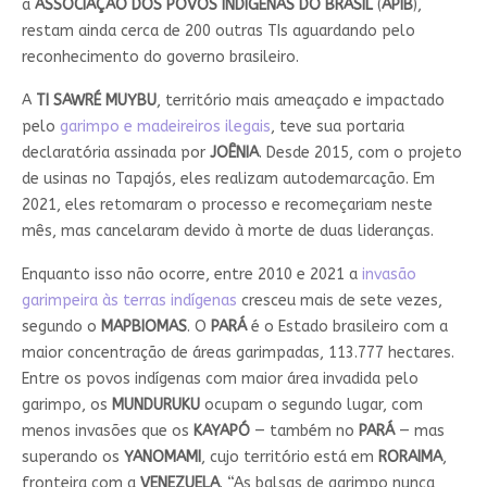
a
ASSOCIAÇÃO DOS POVOS INDÍGENAS DO BRASIL
(
APIB
),
restam ainda cerca de 200 outras TIs aguardando pelo
reconhecimento do governo brasileiro.
A
TI SAWRÉ MUYBU
, território mais ameaçado e impactado
pelo
garimpo e madeireiros ilegais
, teve sua portaria
declaratória assinada por
JOÊNIA
. Desde 2015, com o projeto
de usinas no Tapajós, eles realizam autodemarcação. Em
2021, eles retomaram o processo e recomeçariam neste
mês, mas cancelaram devido à morte de duas lideranças.
Enquanto isso não ocorre, entre 2010 e 2021 a
invasão
garimpeira às terras indígenas
cresceu mais de sete vezes,
segundo o
MAPBIOMAS
. O
PARÁ
é o Estado brasileiro com a
maior concentração de áreas garimpadas, 113.777 hectares.
Entre os povos indígenas com maior área invadida pelo
garimpo, os
MUNDURUKU
ocupam o segundo lugar, com
menos invasões que os
KAYAPÓ
— também no
PARÁ
— mas
superando os
YANOMAMI
, cujo território está em
RORAIMA
,
fronteira com a
VENEZUELA
. “As balsas de garimpo nunca