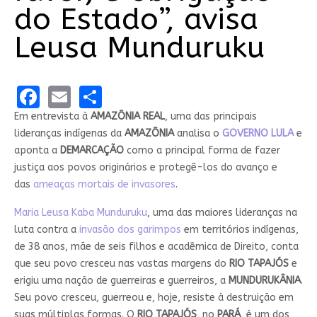
do Estado”, avisa
Leusa Munduruku
Facebook
Email
Share
Em entrevista à
AMAZÔNIA REAL
, uma das principais
lideranças indígenas da
AMAZÔNIA
analisa o
GOVERNO LULA
e
aponta a
DEMARCAÇÃO
como a principal forma de fazer
justiça aos povos originários e protegê-los do avanço e
das
ameaças mortais de invasores
.
Maria Leusa Kaba Munduruku
, uma das maiores lideranças na
luta contra a
invasão dos garimpos
em territórios indígenas,
de 38 anos, mãe de seis filhos e acadêmica de Direito, conta
que seu povo cresceu nas vastas margens do
RIO TAPAJÓS
e
erigiu uma nação de guerreiras e guerreiros, a
MUNDURUKÂNIA
.
Seu povo cresceu, guerreou e, hoje, resiste à destruição em
suas múltiplas formas. O
RIO TAPAJÓS
, no
PARÁ
, é um dos