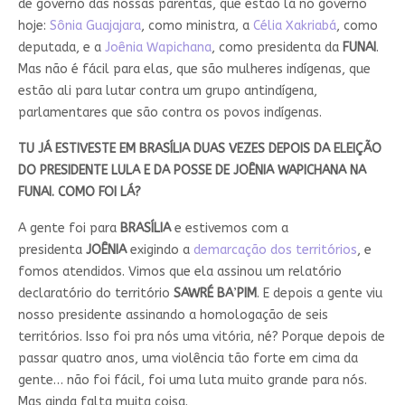
de governo das nossas parentas, que estão lá no governo
hoje:
Sônia Guajajara
, como ministra, a
Célia Xakriabá
, como
deputada, e a
Joênia Wapichana
, como presidenta da
FUNAI
.
Mas não é fácil para elas, que são mulheres indígenas, que
estão ali para lutar contra um grupo antindígena,
parlamentares que são contra os povos indígenas.
TU JÁ ESTIVESTE EM BRASÍLIA DUAS VEZES DEPOIS DA ELEIÇÃO
DO PRESIDENTE LULA E DA POSSE DE JOÊNIA WAPICHANA NA
FUNAI. COMO FOI LÁ?
A gente foi para
BRASÍLIA
e estivemos com a
presidenta
JOÊNIA
exigindo a
demarcação dos territórios
, e
fomos atendidos. Vimos que ela assinou um relatório
declaratório do território
SAWRÉ BA
’
PIM
. E depois a gente viu
nosso presidente assinando a homologação de seis
territórios. Isso foi pra nós uma vitória, né? Porque depois de
passar quatro anos, uma violência tão forte em cima da
gente… não foi fácil, foi uma luta muito grande para nós.
Mas ainda falta muita coisa.