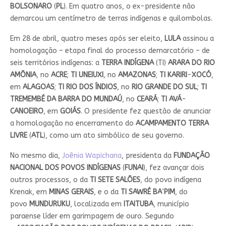
BOLSONARO
(
PL
). Em quatro anos, o ex-presidente não
demarcou um centímetro de terras indígenas e quilombolas.
Em 28 de abril, quatro meses após ser eleito,
LULA
assinou a
homologação – etapa final do processo demarcatório – de
seis territórios indígenas: a
TERRA INDÍGENA
(TI)
ARARA DO RIO
AMÔNIA
, no
ACRE
;
TI UNEIUXI
, no
AMAZONAS
;
TI KARIRI
-
XOCÓ
,
em
ALAGOAS
;
TI RIO DOS ÍNDIOS
, no
RIO GRANDE DO SUL
;
TI
TREMEMBÉ DA BARRA DO MUNDAÚ
, no
CEARÁ
;
TI AVÁ
-
CANOEIRO
, em
GOIÁS
. O presidente fez questão de anunciar
a homologação no encerramento do
ACAMPAMENTO TERRA
LIVRE
(
ATL
), como um ato simbólico de seu governo.
No mesmo dia,
Joênia Wapichana
, presidenta da
FUNDAÇÃO
NACIONAL DOS POVOS INDÍGENAS
(
FUNAI
), fez avançar dois
outros processos, o da
TI SETE SALÕES
, do povo indígena
Krenak, em
MINAS GERAIS
, e o da
TI SAWRÉ BA
’
PIM
, do
povo
MUNDURUKU
, localizada em
ITAITUBA
, município
paraense líder em garimpagem de ouro. Segundo