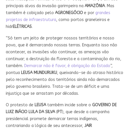
principais alvos da invasão garimpeira na
AMAZÔNIA
. Mas
também é cobiçado pelo
AGRONEGÓCIO
e por
grandes
projetos de infraestrutura
, como portos graneleiros e
hidr
ELÉTRICAS
.
“Só tem um jeito de proteger nossos territórios e nosso
povo, que é demarcando nossas terras. Enquanto isso não
acontecer, as invasões vão continuar, as ameaças vão
continuar; a destruição da floresta e a contaminação do rio,
também.
Demarcar não é favor, é obrigação do Estado
”,
pontua
LEUSA MUNDURUKU
, queixando-se do atraso histórico
pelo reconhecimento dos territórios ainda não demarcados
pelo governo brasileiro. Trata-se de um déficit e uma
injustiça que se arrastam por décadas.
O protesto de
LEUSA
também incide sobre o
GOVERNO DE
LUIZ INÁCIO LULA DA SILVA
(
PT
), que desde a campanha
presidencial promete demarcar terras indígenas,
contrariando a lógica de seu antecessor,
JAIR