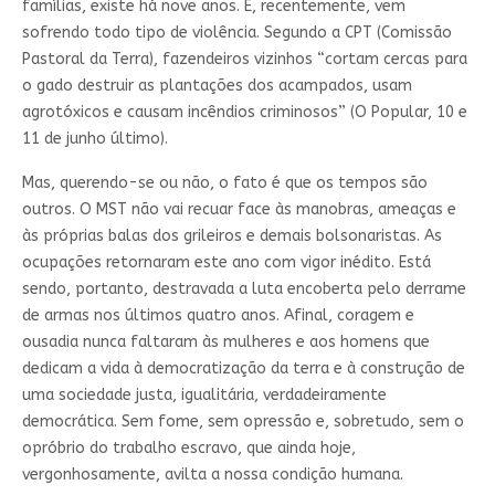
famílias, existe há nove anos. E, recentemente, vem
sofrendo todo tipo de violência. Segundo a CPT (Comissão
Pastoral da Terra), fazendeiros vizinhos “cortam cercas para
o gado destruir as plantações dos acampados, usam
agrotóxicos e causam incêndios criminosos” (O Popular, 10 e
11 de junho último).
Mas, querendo-se ou não, o fato é que os tempos são
outros. O MST não vai recuar face às manobras, ameaças e
às próprias balas dos grileiros e demais bolsonaristas. As
ocupações retornaram este ano com vigor inédito. Está
sendo, portanto, destravada a luta encoberta pelo derrame
de armas nos últimos quatro anos. Afinal, coragem e
ousadia nunca faltaram às mulheres e aos homens que
dedicam a vida à democratização da terra e à construção de
uma sociedade justa, igualitária, verdadeiramente
democrática. Sem fome, sem opressão e, sobretudo, sem o
opróbrio do trabalho escravo, que ainda hoje,
vergonhosamente, avilta a nossa condição humana.