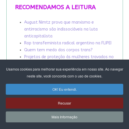
RECOMENDAMOS A LEITURA
August Nimtz prova que marxismo e
antirracismo são indissociáveis na luta
anticapitalista
Rap transfeminista radical argentino na FLIPEI
Quem tem medo dos corpos trans?
Projetos de proteção às mulheres travados no
Congresso ameaçam a democracia
Usamos cookies para melhorar sua experiência em nosso site. Ao navegar
A revolução de Milton Santos
neste site, você concorda com o uso de cookies.
OK! Eu entendi.
Recusar
Mais Informação