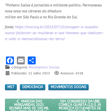
*Pinheiro Salles é jornalista e militante político. Permaneceu
nove anos nos cárceres da ditadura
militar em São Paulo e no Rio Grande do Sul.
fonte:
https://mst.org.br/2023/07/12/coragem-e-ousadia-
nunca-faltaram-as-mulheres-e-aos-homens-que-dedicam-
a-vida-a-democratizacao-da-terra/
Facebook
Email
Share
Categoria:
Movimentos Sociais
Publicado: 12 Julho 2023
Acessos: 4518
MST
DEMOCRACIA
MOVIMENTOS SOCIAIS
ARTIGO ANTERIOR: MARCHA DAS MARGARIDAS 2023 REUNIRÁ 
PRÓXIMO ARTIGO: 59º CONGRES
59º CONGRESSO DA UNE
MARCHA DAS
COMEÇA QUARTA (12) E JÁ
MARGARIDAS 2023
MOBILIZA ESTUDANTES DE
REUNIRÁ MAIS DE 100 MIL