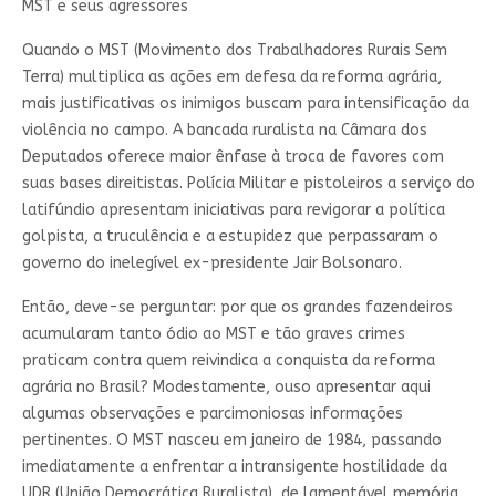
MST e seus agressores
Quando o MST (Movimento dos Trabalhadores Rurais Sem
Terra) multiplica as ações em defesa da reforma agrária,
mais justificativas os inimigos buscam para intensificação da
violência no campo. A bancada ruralista na Câmara dos
Deputados oferece maior ênfase à troca de favores com
suas bases direitistas. Polícia Militar e pistoleiros a serviço do
latifúndio apresentam iniciativas para revigorar a política
golpista, a truculência e a estupidez que perpassaram o
governo do inelegível ex-presidente Jair Bolsonaro.
Então, deve-se perguntar: por que os grandes fazendeiros
acumularam tanto ódio ao MST e tão graves crimes
praticam contra quem reivindica a conquista da reforma
agrária no Brasil? Modestamente, ouso apresentar aqui
algumas observações e parcimoniosas informações
pertinentes. O MST nasceu em janeiro de 1984, passando
imediatamente a enfrentar a intransigente hostilidade da
UDR (União Democrática Ruralista), de lamentável memória.