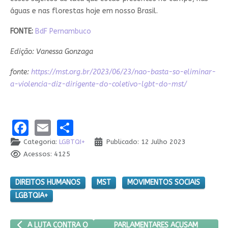
águas e nas florestas hoje em nosso Brasil.
FONTE:
BdF Pernambuco
Edição: Vanessa Gonzaga
fonte:
https://mst.org.br/2023/06/23/nao-basta-so-eliminar-
a-violencia-diz-dirigente-do-coletivo-lgbt-do-mst/
Facebook
Email
Share
Categoria:
LGBTQI+
Publicado: 12 Julho 2023
Acessos: 4125
DIREITOS HUMANOS
MST
MOVIMENTOS SOCIAIS
LGBTQIA+
ARTIGO ANTERIOR: A LUTA CONTRA O APAGAMENTO DA POPULA
PRÓXIMO ARTIGO: PARLAMENTARES
PARLAMENTARES ACUSAM
A LUTA CONTRA O