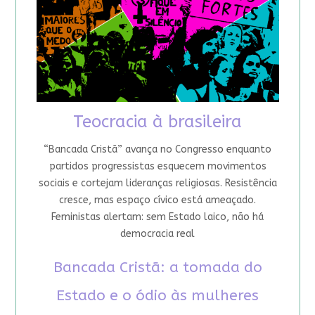
Teocracia à brasileira
“Bancada Cristã” avança no Congresso enquanto
partidos progressistas esquecem movimentos
sociais e cortejam lideranças religiosas. Resistência
cresce, mas espaço cívico está ameaçado.
Feministas alertam: sem Estado laico, não há
democracia real
Bancada Cristã: a tomada do
Estado e o ódio às mulheres