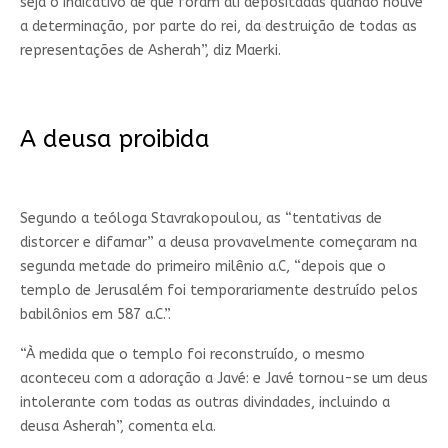
seja o indicativo de que foram ali depositadas quando houve
a determinação, por parte do rei, da destruição de todas as
representações de Asherah”, diz Maerki.
A deusa proibida
Segundo a teóloga Stavrakopoulou, as “tentativas de
distorcer e difamar” a deusa provavelmente começaram na
segunda metade do primeiro milênio a.C, “depois que o
templo de Jerusalém foi temporariamente destruído pelos
babilônios em 587 a.C.”.
“À medida que o templo foi reconstruído, o mesmo
aconteceu com a adoração a Javé: e Javé tornou-se um deus
intolerante com todas as outras divindades, incluindo a
deusa Asherah”, comenta ela.