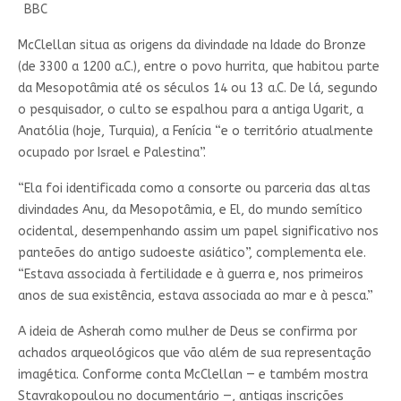
BBC
McClellan situa as origens da divindade na Idade do Bronze
(de 3300 a 1200 a.C.), entre o povo hurrita, que habitou parte
da Mesopotâmia até os séculos 14 ou 13 a.C. De lá, segundo
o pesquisador, o culto se espalhou para a antiga Ugarit, a
Anatólia (hoje, Turquia), a Fenícia “e o território atualmente
ocupado por Israel e Palestina”.
“Ela foi identificada como a consorte ou parceria das altas
divindades Anu, da Mesopotâmia, e El, do mundo semítico
ocidental, desempenhando assim um papel significativo nos
panteões do antigo sudoeste asiático”, complementa ele.
“Estava associada à fertilidade e à guerra e, nos primeiros
anos de sua existência, estava associada ao mar e à pesca.”
A ideia de Asherah como mulher de Deus se confirma por
achados arqueológicos que vão além de sua representação
imagética. Conforme conta McClellan — e também mostra
Stavrakopoulou no documentário —, antigas inscrições