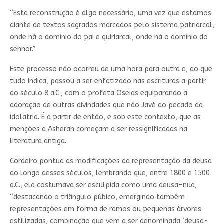
“Esta reconstrução é algo necessário, uma vez que estamos
diante de textos sagrados marcados pelo sistema patriarcal,
onde há o domínio do pai e quiriarcal, onde há o domínio do
senhor.”
Este processo não ocorreu de uma hora para outra e, ao que
tudo indica, passou a ser enfatizado nas escrituras a partir
do século 8 a.C., com o profeta Oseias equiparando a
adoração de outras divindades que não Javé ao pecado da
idolatria. É a partir de então, e sob este contexto, que as
menções a Asherah começam a ser ressignificadas na
literatura antiga.
Cordeiro pontua as modificações da representação da deusa
ao longo desses séculos, lembrando que, entre 1800 e 1500
a.C., ela costumava ser esculpida como uma deusa-nua,
“destacando o triângulo púbico, emergindo também
representações em forma de ramos ou pequenas árvores
estilizadas, combinação que vem a ser denominada ‘deusa-