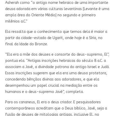
Asherah como “o antigo nome hebraico de uma importante
deusa adorada em várias culturas levantinas [Levante é uma
ampla área do Oriente Médio] no segundo e primeiro
milênios a.C.”
Ela ressalta que o conhecimento que temos dela é maior a
partir da cidade-estado de Ugarit, onde hoje é a Síria, no
final da Idade do Bronze.
“Ela era a mãe dos deuses e consorte do deus-supremo, El”,
pontua ela. “Antigas inscrições hebraicas do século 8 a.C. a
associam a Javé, a divindade patrona do antigo Israel e Judá.
Essas inscrições sugerem que ela era uma deusa protetora,
concedendo bênçãos divinas aos adoradores, e que ela
desempenhou um papel crucial na mediação entre os
humanos e o deus-supremo Javé”, completa.
Para os cananeus, El era o deus criador. E pesquisadores
contemporâneos acreditam que o Deus bíblico, Javé, seja a
fusão de deuses de mitologias antigas, inclusive El, no