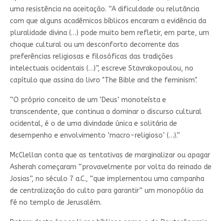
uma resistência na aceitação. “A dificuldade ou relutância
com que alguns acadêmicos bíblicos encaram a evidência da
pluralidade divina (…) pode muito bem refletir, em parte, um
choque cultural ou um desconforto decorrente das
preferências religiosas e filosóficas das tradições
intelectuais ocidentais (…)”, escreve Stavrakopoulou, no
capítulo que assina do livro "The Bible and the feminism".
“O próprio conceito de um ‘Deus’ monoteísta e
transcendente, que continua a dominar o discurso cultural
ocidental, é o de uma divindade única e solitária de
desempenho e envolvimento ‘macro-religioso’ (…).”
McClellan conta que as tentativas de marginalizar ou apagar
Asherah começaram “provavelmente por volta do reinado de
Josias”, no século 7 a.C., “que implementou uma campanha
de centralização do culto para garantir” um monopólio da
fé no templo de Jerusalém.