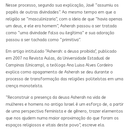
Nesse processo, segundo sua explicação, Javé “assumiu os
papéis de outras divindades”. Ao mesmo tempo em que a
religião se “masculinizaria”, com a ideia de que “havia apenas
um deus, e ele era homem”, Asherah passou a ser tratada
como “uma divindade falsa ou ilegítima” e sua adoração
passou a ser tachada como “primitiva”.
Em artigo intitulado "Asherah: a deusa proibida", publicado
em 2007 na Revista Aulas, da Universidade Estadual de
Campinas (Unicamp), a teóloga Ana Luisa Alves Cordeiro
explica como apagamento de Asherah se deu durante o
processo de transformação das religiões politeístas em uma
crença monoteísta.
“Reconstruir a presença da deusa Asherah na vida de
mulheres e homens no antigo Israel é um esforço de, a partir
de uma perspectiva feminista e de gênero, trazer elementos
que nos ajudem numa maior aproximação do que foram os
espaços religiosos e vitais deste povo”, escreve ela.