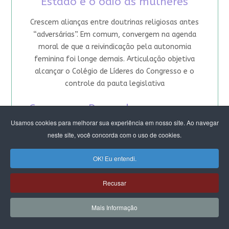
Estado e o ódio às mulheres
Crescem alianças entre doutrinas religiosas antes
“adversárias”. Em comum, convergem na agenda
moral de que a reivindicação pela autonomia
feminina foi longe demais. Articulação objetiva
alcançar o Colégio de Líderes do Congresso e o
controle da pauta legislativa
Congresso: Por onde avançam as
Usamos cookies para melhorar sua experiência em nosso site. Ao navegar
bancadas religiosas
neste site, você concorda com o uso de cookies.
Pauta da “retidão moral” sob mando masculino
OK! Eu entendi.
aglutina 40% dos parlamentares. É incentivada por
igrejas fundamentalistas, que avançaram no
Recusar
terreno de devastação da democracia e desencanto
com a política. Mas há brechas: fé não significa
Mais Informação
submissão como destino