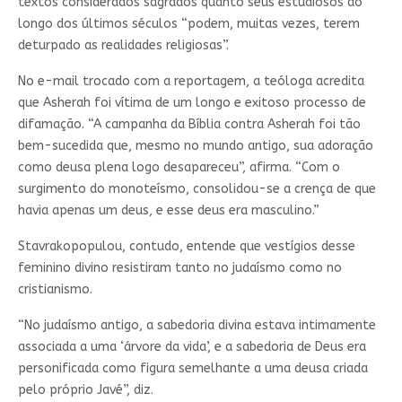
textos considerados sagrados quanto seus estudiosos ao
longo dos últimos séculos “podem, muitas vezes, terem
deturpado as realidades religiosas”.
No e-mail trocado com a reportagem, a teóloga acredita
que Asherah foi vítima de um longo e exitoso processo de
difamação. “A campanha da Bíblia contra Asherah foi tão
bem-sucedida que, mesmo no mundo antigo, sua adoração
como deusa plena logo desapareceu”, afirma. “Com o
surgimento do monoteísmo, consolidou-se a crença de que
havia apenas um deus, e esse deus era masculino.”
Stavrakopopulou, contudo, entende que vestígios desse
feminino divino resistiram tanto no judaísmo como no
cristianismo.
“No judaísmo antigo, a sabedoria divina estava intimamente
associada a uma ‘árvore da vida’, e a sabedoria de Deus era
personificada como figura semelhante a uma deusa criada
pelo próprio Javé”, diz.