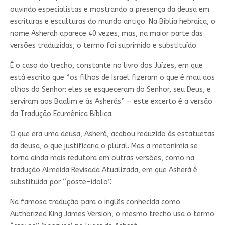
ouvindo especialistas e mostrando a presença da deusa em
escrituras e esculturas do mundo antigo. Na Bíblia hebraica, o
nome Asherah aparece 40 vezes, mas, na maior parte das
versões traduzidas, o termo foi suprimido e substituído.
É o caso do trecho, constante no livro dos Juízes, em que
está escrito que “os filhos de Israel fizeram o que é mau aos
olhos do Senhor: eles se esqueceram do Senhor, seu Deus, e
serviram aos Baalim e às Asherás” — este excerto é a versão
da Tradução Ecumênica Bíblica.
O que era uma deusa, Asherá, acabou reduzido às estatuetas
da deusa, o que justificaria o plural. Mas a metonímia se
torna ainda mais redutora em outras versões, como na
tradução Almeida Revisada Atualizada, em que Asherá é
substituída por “poste-ídolo”.
Na famosa tradução para o inglês conhecida como
Authorized King James Version, o mesmo trecho usa o termo