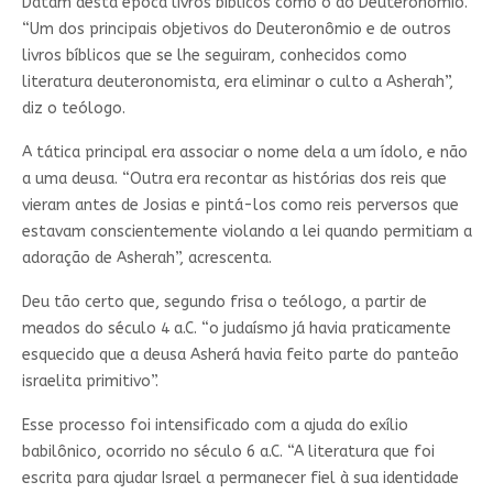
Datam desta época livros bíblicos como o do Deuterônomio.
“Um dos principais objetivos do Deuteronômio e de outros
livros bíblicos que se lhe seguiram, conhecidos como
literatura deuteronomista, era eliminar o culto a Asherah”,
diz o teólogo.
A tática principal era associar o nome dela a um ídolo, e não
a uma deusa. “Outra era recontar as histórias dos reis que
vieram antes de Josias e pintá-los como reis perversos que
estavam conscientemente violando a lei quando permitiam a
adoração de Asherah”, acrescenta.
Deu tão certo que, segundo frisa o teólogo, a partir de
meados do século 4 a.C. “o judaísmo já havia praticamente
esquecido que a deusa Asherá havia feito parte do panteão
israelita primitivo”.
Esse processo foi intensificado com a ajuda do exílio
babilônico, ocorrido no século 6 a.C. “A literatura que foi
escrita para ajudar Israel a permanecer fiel à sua identidade