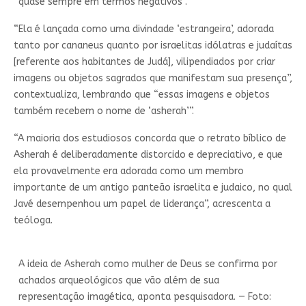
“quase sempre em termos negativos”.
“Ela é lançada como uma divindade ‘estrangeira’, adorada
tanto por cananeus quanto por israelitas idólatras e judaítas
[referente aos habitantes de Judá], vilipendiados por criar
imagens ou objetos sagrados que manifestam sua presença”,
contextualiza, lembrando que “essas imagens e objetos
também recebem o nome de ‘asherah’”.
“A maioria dos estudiosos concorda que o retrato bíblico de
Asherah é deliberadamente distorcido e depreciativo, e que
ela provavelmente era adorada como um membro
importante de um antigo panteão israelita e judaico, no qual
Javé desempenhou um papel de liderança”, acrescenta a
teóloga.
A ideia de Asherah como mulher de Deus se confirma por
achados arqueológicos que vão além de sua
representação imagética, aponta pesquisadora. — Foto: