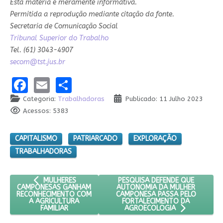
Esta matéria é meramente informativa.
Permitida a reprodução mediante citação da fonte.
Secretaria de Comunicação Social
Tribunal Superior do Trabalho
Tel. (61) 3043-4907
secom@tst.jus.br
Facebook
Email
Share
Categoria:
Trabalhadoras
Publicado: 11 Julho 2023
Acessos: 5383
CAPITALISMO
PATRIARCADO
EXPLORAÇÃO
TRABALHADORAS
ARTIGO ANTERIOR: MULHERES CAMPONESAS GANHAM RECON
PRÓXIMO ARTIGO: PESQUISA DE
PESQUISA DEFENDE QUE
MULHERES
AUTONOMIA DA MULHER
CAMPONESAS GANHAM
CAMPONESA PASSA PELO
RECONHECIMENTO COM
FORTALECIMENTO DA
A AGRICULTURA
FAMILIAR
AGROECOLOGIA