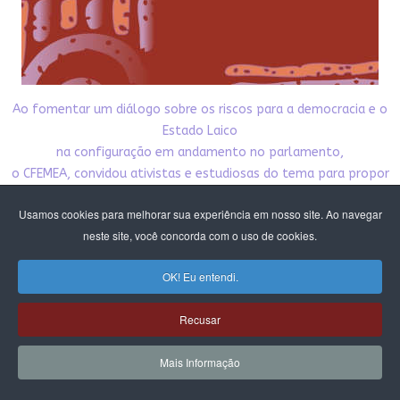
Ao fomentar um diálogo sobre os riscos para a democracia e o
Estado Laico
na configuração em andamento no parlamento,
o CFEMEA, convidou ativistas e estudiosas do tema para propor
reflexões
Usamos cookies para melhorar sua experiência em nosso site. Ao navegar
e possíveis brechas para atuação coletiva, visto que o debate
neste site, você concorda com o uso de cookies.
da laicidade
está intrinsecamente ligado à autonomia sexual das mulheres
OK! Eu entendi.
e tudo o que se refere aos direitos reprodutivos.
Nesta publicação damos acesso público aos textos
Recusar
produzidos pelo debate. Esperamos que
contribua para nossa incidência pela democracia,
Mais Informação
pelo Estado laico e pelos direitos das mulheres e meninas.