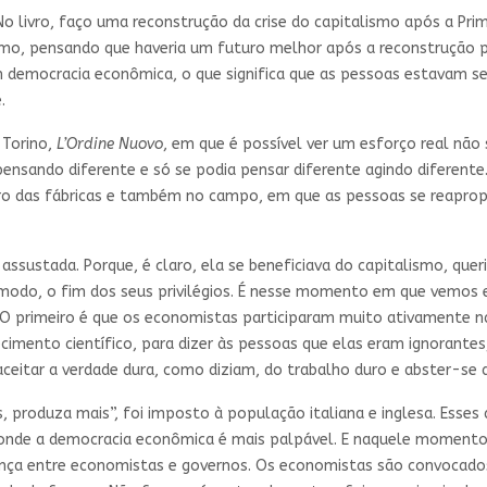
o livro, faço uma reconstrução da crise do capitalismo após a Pri
ismo, pensando que haveria um futuro melhor após a reconstrução 
emocracia econômica, o que significa que as pessoas estavam se 
.
 Torino,
L’Ordine Nuovo
, em que é possível ver um esforço real não
 pensando diferente e só se podia pensar diferente agindo diferente
ro das fábricas e também no campo, em que as pessoas se reaprop
 assustada. Porque, é claro, ela se beneficiava do capitalismo, que
o modo, o fim dos seus privilégios. É nesse momento em que vemos
a. O primeiro é que os economistas participaram muito ativamente
cimento científico, para dizer às pessoas que elas eram ignorante
ceitar a verdade dura, como diziam, do trabalho duro e abster-se 
produza mais”, foi imposto à população italiana e inglesa. Esses
 onde a democracia econômica é mais palpável. E naquele momento
ança entre economistas e governos. Os economistas são convocado