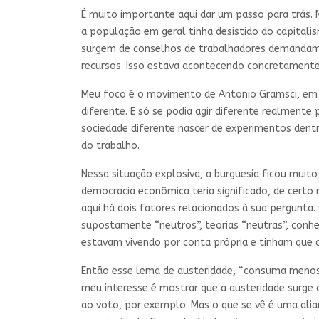
É muito importante aqui dar um passo para trás. N
a população em geral tinha desistido do capital
surgem de conselhos de trabalhadores demandam d
recursos. Isso estava acontecendo concretamente
Meu foco é o movimento de Antonio Gramsci, em
diferente. E só se podia agir diferente realmente
sociedade diferente nascer de experimentos dent
do trabalho.
Nessa situação explosiva, a burguesia ficou muito
democracia econômica teria significado, de cert
aqui há dois fatores relacionados à sua pergunt
supostamente “neutros”, teorias “neutras”, conhe
estavam vivendo por conta própria e tinham que a
Então esse lema de austeridade, “consuma menos, 
meu interesse é mostrar que a austeridade surge
ao voto, por exemplo. Mas o que se vê é uma ali