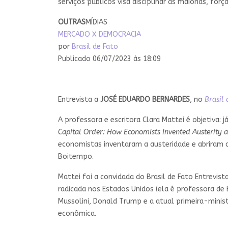
serviços públicos visa disciplinar as maiorias, fo
OUTRAS
MÍDIAS
MERCADO X DEMOCRACIA
por
Brasil de Fato
Publicado 06/07/2023 às 18:09
Entrevista a
JOSÉ EDUARDO BERNARDES
, no
Brasil 
A professora e escritora Clara Mattei é objetiva: 
Capital Order: How Economists Invented Austerity
economistas inventaram a austeridade e abriram ca
Boitempo.
Mattei foi a convidada do Brasil de Fato Entrevis
radicada nos Estados Unidos (ela é professora de
Mussolini, Donald Trump e a atual primeira-minist
econômica.