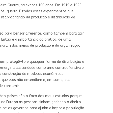
meira Guerra, há exatos 100 anos. Em 1919 e 1920,
pós-guerra. E todos esses experimentos que
reapropriando da produção e distribuição de
 só para pensar diferente, como também para agir
. Então é a importância da prática, de uma
riaram dos meios de produção e da organização
riam protegê-lo e qualquer forma de distribuição e
 emergir a austeridade como uma contraofensiva e
 na construção de modelos econômicos
s, que elas não entendiam e, em suma, que
de consumir.
 dois países são o foco dos meus estudos porque
 na Europa as pessoas tinham ganhado o direito
s pelos governos para ajudar a impor à população