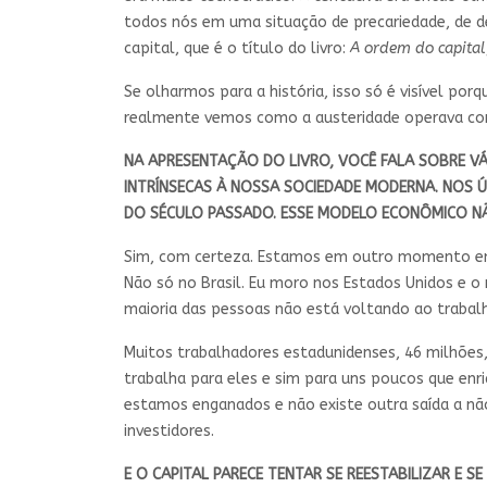
todos nós em uma situação de precariedade, de 
capital, que é o título do livro:
A ordem do capital
Se olharmos para a história, isso só é visível p
realmente vemos como a austeridade operava como
NA APRESENTAÇÃO DO LIVRO, VOCÊ FALA SOBRE VÁR
INTRÍNSECAS À NOSSA SOCIEDADE MODERNA. NOS Ú
DO SÉCULO PASSADO. ESSE MODELO ECONÔMICO N
Sim, com certeza. Estamos em outro momento em q
Não só no Brasil. Eu moro nos Estados Unidos e o
maioria das pessoas não está voltando ao trabal
Muitos trabalhadores estadunidenses, 46 milhõe
trabalha para eles e sim para uns poucos que enr
estamos enganados e não existe outra saída a não 
investidores.
E O CAPITAL PARECE TENTAR SE REESTABILIZAR E 