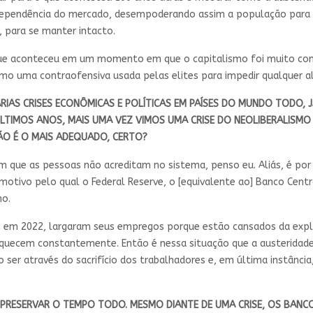
dependência do mercado, desempoderando assim a população para 
, para se manter intacto.
orque aconteceu em um momento em que o capitalismo foi muito con
 uma contraofensiva usada pelas elites para impedir qualquer al
IAS CRISES ECONÔMICAS E POLÍTICAS EM PAÍSES DO MUNDO TODO, J
LTIMOS ANOS, MAIS UMA VEZ VIMOS UMA CRISE DO NEOLIBERALISMO 
ÃO É O MAIS ADEQUADO, CERTO?
ue as pessoas não acreditam no sistema, penso eu. Aliás, é por i
 motivo pelo qual o Federal Reserve, o [equivalente ao] Banco Cent
ho.
s, em 2022, largaram seus empregos porque estão cansados da exp
iquecem constantemente. Então é nessa situação que a austeridade
ser através do sacrifício dos trabalhadores e, em última instância,
SE PRESERVAR O TEMPO TODO. MESMO DIANTE DE UMA CRISE, OS BANC