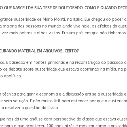
RO QUE NASCEU DA SUA TESE DE DOUTORADO. COMO E QUANDO DECI
ande austeridade de Mario Monti, na Itália. Ele chegou ao poder ap
 maioria das pessoas no mundo ainda vive hoje, os efeitos da aust
ada vez mais pobres a olhos vistos. Era um país em que não tínham
CURANDO MATERIAL EM ARQUIVOS, CERTO?
ica. É baseado em fontes primárias e na reconstrução do passado 
po de debate sobre austeridade que estava ocorrendo na mídia, na 
o apolítico.
cnica para gerir a economia e a discussão era se a austeridade e
e sem solução. E não muito útil para entender por que a austeri
a resolver a questão da dívida.
rque nos dá uma análise com perspectiva de classe que estava au
har para o que aconteceu 100 anos atrás e mostrar como a austerid