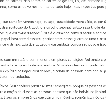
ade de formas. Não foram só cortes de gastos, foi, em primeiro luga
o, como ainda vemos no mundo todo hoje, mais impostos para pes
 que também vemos hoje, ou seja, austeridade monetária, e, por úl
 desregulação do trabalho e arrocho salarial. Então essa tríade da a
que estavam dizendo: “Este é o caminho certo a seguir e somos es
pel bastante classista, participaram nessa guerra de uma classe 
, onde a democracia liberal usou a austeridade contra seu povo e i
alho com um salário bem menor e em piores condições. Voltando à pe
ementador e aprendiz da austeridade. Mussolini chegou ao poder at
o explícita de impor austeridade, dizendo às pessoas para não se 
ltarem ao trabalho.
ticos “autoritários parafascistas” emergirem porque as pessoas es
 a noção de classe: as pessoas pensam que são indivíduos [isolad
os. E são os empresários que lideram a máquina econômica, não os 