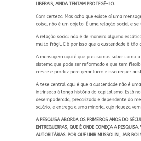
LIBERAIS, AINDA TENTAM PROTEGÊ-LO.
Com certeza. Mas acho que existe aí uma mensagem
coisa, não é um objeto. É uma relação social e se
A relação social não é de maneira alguma estática
muito frágil. E é por isso que a austeridade é tã
A mensagem aqui é que precisamos saber como a c
sistema que pode ser reformado e que tem flexibi
cresce e produz para gerar lucro e isso requer aus
A tese central aqui é que a austeridade não é um
intrínseca à longa história do capitalismo. Está 
desempoderada, precarizada e dependente do merca
salário, e entrega a uma minoria, cuja riqueza vem
A PESQUISA ABORDA OS PRIMEIROS ANOS DO SÉCUL
ENTREGUERRAS, QUE É ONDE COMEÇA A PESQUISA. 
AUTORITÁRIAS. POR QUE UNIR MUSSOLINI, JAIR BO