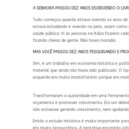
A SENHORA PASSOU DEZ ANOS ESCREVENDO O LIV
Tudo começou quando estava vivendo os anos de gr
estava estudando e vivendo na pele, assim como a
saúde pública. Vi as pessoas na Itália ficarem c
ficando cheias de gente. Não havia moradia.
MAS VOCÊ PASSOU DEZ ANOS PESQUISANDO E PRO
Sim, é um trabalho em economia histórica e polít
material que ainda não havia sido publicado. O ti
esquerda era muito insatisfatório porque era muit
Transformaram a austeridade em uma ferramenta té
orçamento e promover crescimento. Era um debat
não estivesse gerando crescimento, nem ajudando 
Então o estudo histórico é muito importante po
era muito tecnocrático. A tentativa era então ol