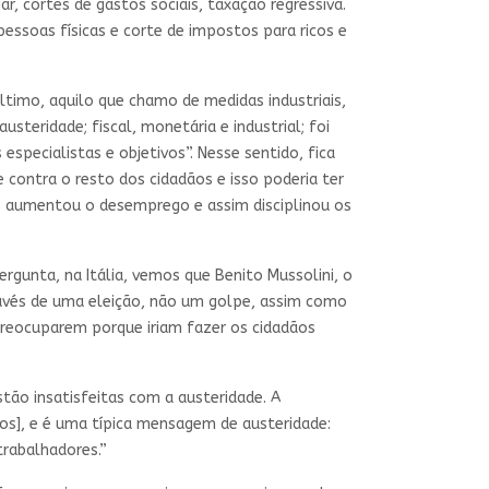
r, cortes de gastos sociais, taxação regressiva.
soas físicas e corte de impostos para ricos e
timo, aquilo que chamo de medidas industriais,
usteridade; fiscal, monetária e industrial; foi
pecialistas e objetivos”. Nesse sentido, fica
contra o resto dos cidadãos e isso poderia ter
sso aumentou o desemprego e assim disciplinou os
rgunta, na Itália, vemos que Benito Mussolini, o
ravés de uma eleição, não um golpe, assim como
preocuparem porque iriam fazer os cidadãos
tão insatisfeitas com a austeridade. A
os], e é uma típica mensagem de austeridade:
trabalhadores.”