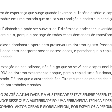
 de esperança que surge quando levamos a História a sério: o cap
 traduz em uma maioria que aceita sua condição e aceita sua condiç
. É dinâmica e pode ser subvertida. É dinâmica e pode ser subvertida
o cara a ela, porque a protege de todas essas demandas de transfor
lasse dominante opera para preservar um sistema injusto. Precisa
lidade para incorporar nossas necessidades, e perceber que o capit
teridade.
a exceção no capitalismo, não é algo que só se vê nas etapas neoli
no DNA do sistema exatamente porque, para o capitalismo funcionar
do. E é isso que a austeridade faz. Tira recursos da maioria das 
 de patrimônios e rendas.
O 20 ATÉ A ATUALIDADE. E A AUSTERIDADE ESTEVE SEMPRE PRESENTE
VOCÊ DISSE QUE A AUSTERIDADE FOI UMA FERRAMENTA TÉCNICA E DE
LSONARO, VIKTOR ORBÁN E GIORGIA MELONI, POR EXEMPLO? A PERGUN