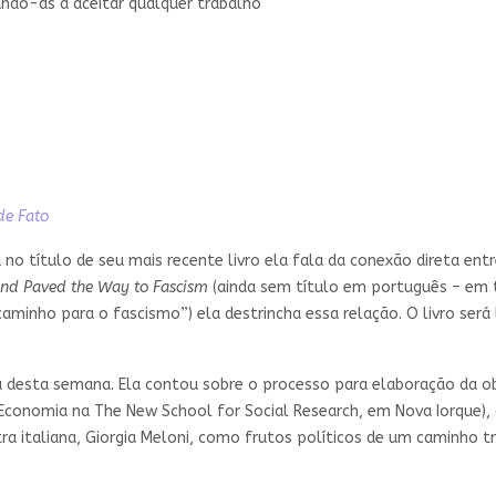
rçando-as a aceitar qualquer trabalho
de Fato
já no título de seu mais recente livro ela fala da conexão direta e
 and Paved the Way to Fascism
(ainda sem título em português – em t
minho para o fascismo”) ela destrincha essa relação. O livro será 
ta desta semana. Ela contou sobre o processo para elaboração da ob
 Economia na The New School for Social Research, em Nova Iorque)
ra italiana, Giorgia Meloni, como frutos políticos de um caminho t