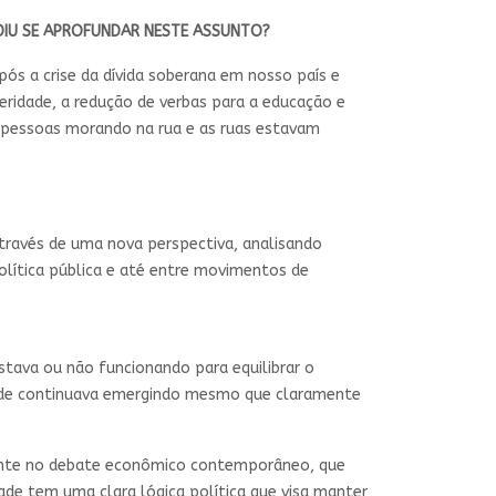
DIU SE APROFUNDAR NESTE ASSUNTO?
ós a crise da dívida soberana em nosso país e
eridade, a redução de verbas para a educação e
os pessoas morando na rua e as ruas estavam
através de uma nova perspectiva, analisando
política pública e até entre movimentos de
stava ou não funcionando para equilibrar o
dade continuava emergindo mesmo que claramente
sente no debate econômico contemporâneo, que
ade tem uma clara lógica política que visa manter