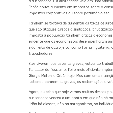
a austeridade. E a austeridade veio em uma varied
Então houve aumento em impostos sobre o consum
impostos corporativos ou sobre patrimônio etc.
Também se tratava de aumentar as taxas de juros,
que são ataques diretos a sindicatos, privatização,
imposta à população também graças a economistas 
evidente que os economistas desempenharam um pa
sido feito de outro jeito, como foi na Inglaterra
trabalhadores.
Eles tiveram que deter as greves, voltar ao trab
fundador do fascismo, foi o mais eficiente impl
Giorgia Meloni e Orbán hoje. Mas com uma intençã
italianos pararem as greves, as reclamações e vo
Agora, eu acho que hoje vemos muitos desses polí
austeridade venceu a um ponto em que não há mais
“Não há classes, não há antagonismo, só indivídu