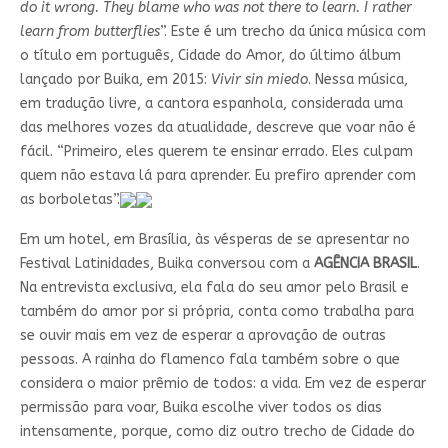
do it wrong. They blame who was not there to learn. I rather
learn from butterflies
”. Este é um trecho da única música com
o título em português, Cidade do Amor, do último álbum
lançado por Buika, em 2015:
Vivir sin miedo
. Nessa música,
em tradução livre, a cantora espanhola, considerada uma
das melhores vozes da atualidade, descreve que voar não é
fácil. “Primeiro, eles querem te ensinar errado. Eles culpam
quem não estava lá para aprender. Eu prefiro aprender com
as borboletas”.
Em um hotel, em Brasília, às vésperas de se apresentar no
Festival Latinidades, Buika conversou com a
AGÊNCIA BRASIL
.
Na entrevista exclusiva, ela fala do seu amor pelo Brasil e
também do amor por si própria, conta como trabalha para
se ouvir mais em vez de esperar a aprovação de outras
pessoas. A rainha do flamenco fala também sobre o que
considera o maior prêmio de todos: a vida. Em vez de esperar
permissão para voar, Buika escolhe viver todos os dias
intensamente, porque, como diz outro trecho de Cidade do