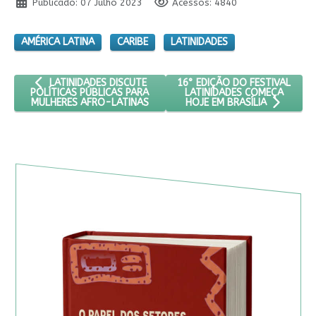
Publicado: 07 Julho 2023
Acessos: 4840
AMÉRICA LATINA
CARIBE
LATINIDADES
ARTIGO ANTERIOR: LATINIDADES DISCUTE POLÍTICAS PÚBLICA
PRÓXIMO ARTIGO: 16° EDIÇÃO
16° EDIÇÃO DO FESTIVAL
LATINIDADES DISCUTE
LATINIDADES COMEÇA
POLÍTICAS PÚBLICAS PARA
MULHERES AFRO-LATINAS
HOJE EM BRASÍLIA