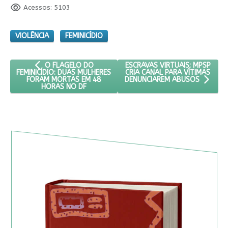
Acessos: 5103
VIOLÊNCIA
FEMINICÍDIO
ARTIGO ANTERIOR: O FLAGELO DO FEMINICÍDIO: DUAS MU
PRÓXIMO ARTIGO: ESCRAVAS VI
ESCRAVAS VIRTUAIS: MPSP
O FLAGELO DO
CRIA CANAL PARA VÍTIMAS
FEMINICÍDIO: DUAS MULHERES
FORAM MORTAS EM 48
DENUNCIAREM ABUSOS
HORAS NO DF