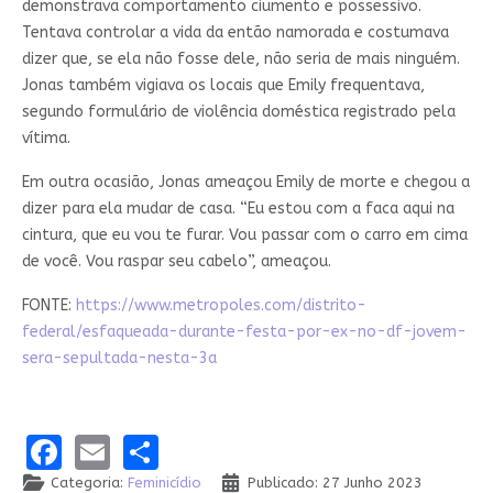
demonstrava comportamento ciumento e possessivo.
Tentava controlar a vida da então namorada e costumava
dizer que, se ela não fosse dele, não seria de mais ninguém.
Jonas também vigiava os locais que Emily frequentava,
segundo formulário de violência doméstica registrado pela
vítima.
Em outra ocasião, Jonas ameaçou Emily de morte e chegou a
dizer para ela mudar de casa. “Eu estou com a faca aqui na
cintura, que eu vou te furar. Vou passar com o carro em cima
de você. Vou raspar seu cabelo”, ameaçou.
FONTE:
https://www.metropoles.com/distrito-
federal/esfaqueada-durante-festa-por-ex-no-df-jovem-
sera-sepultada-nesta-3a
Facebook
Email
Share
Categoria:
Feminicídio
Publicado: 27 Junho 2023