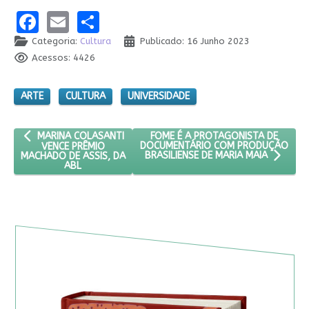
Facebook
Email
Share
Categoria:
Cultura
Publicado: 16 Junho 2023
Acessos: 4426
ARTE
CULTURA
UNIVERSIDADE
ARTIGO ANTERIOR: MARINA COLASANTI VENCE PRÊMIO MACHADO 
PRÓXIMO ARTIGO: FOME É A PROTA
FOME É A PROTAGONISTA DE
MARINA COLASANTI
DOCUMENTÁRIO COM PRODUÇÃO
VENCE PRÊMIO
MACHADO DE ASSIS, DA
BRASILIENSE DE MARIA MAIA
ABL