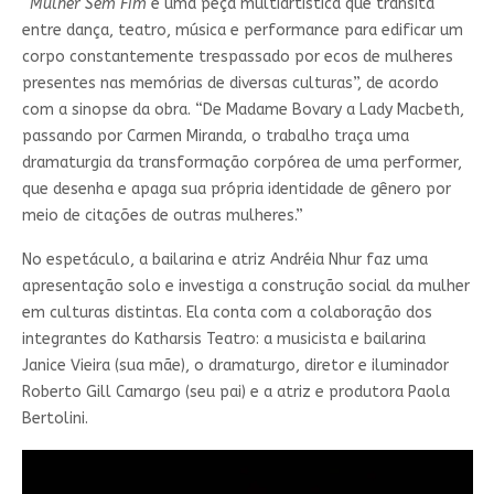
“
Mulher Sem Fim
é uma peça multiartística que transita
entre dança, teatro, música e performance para edificar um
corpo constantemente trespassado por ecos de mulheres
presentes nas memórias de diversas culturas”, de acordo
com a sinopse da obra. “De Madame Bovary a Lady Macbeth,
passando por Carmen Miranda, o trabalho traça uma
dramaturgia da transformação corpórea de uma performer,
que desenha e apaga sua própria identidade de gênero por
meio de citações de outras mulheres.”
No espetáculo, a bailarina e atriz Andréia Nhur faz uma
apresentação solo e investiga a construção social da mulher
em culturas distintas. Ela conta com a colaboração dos
integrantes do Katharsis Teatro: a musicista e bailarina
Janice Vieira (sua mãe), o dramaturgo, diretor e iluminador
Roberto Gill Camargo (seu pai) e a atriz e produtora Paola
Bertolini.