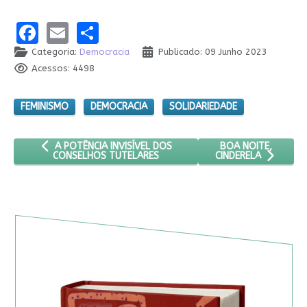
Facebook
Email
Share
Categoria:
Democracia
Publicado: 09 Junho 2023
Acessos: 4498
FEMINISMO
DEMOCRACIA
SOLIDARIEDADE
ARTIGO ANTERIOR: A POTÊNCIA INVISÍVEL DOS CONSELHOS 
PRÓXIMO ARTIGO: B
BOA NOITE,
A POTÊNCIA INVISÍVEL DOS
CONSELHOS TUTELARES
CINDERELA