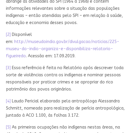
abrange as atividades do SPI (1964 a 1968) e contém
informações relevantes sobre a situação das populações
indígenas – então atendidas pelo SPI – em relação à saúde,
educação e economia desses povos.
[2]
Disponível
em:
http://museudoindio.gov.br/divulgacao/noticias/225-
museu-do-indio-organiza-e-disponibiliza-relatorio-
figueiredo
. Acessão em: 17.09.2019.
[3]
Essa referência é feita no Relatório após descrever toda
sorte de violências contra os indígenas e nominar pessoas
responsáveis por praticar crimes e se apropriar do rico
patrimônio dos povos originários.
[4]
Laudo Pericial elaborado pela antropóloga Alessandra
Schmitt, nomeada para realização de perícia antropológica,
juntado à ACO 1.100, às folhas 3.172.
[5]
As primeiras ocupações não indígenas nestas áreas, na