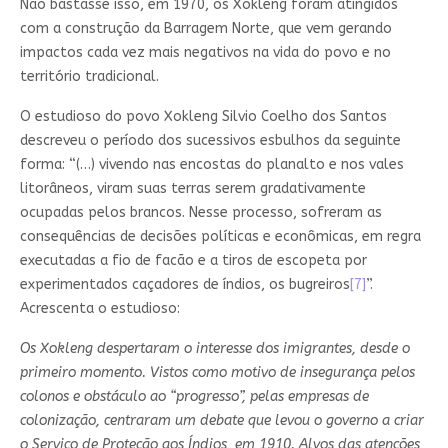
Não bastasse isso, em 1970, os Xokleng foram atingidos
com a construção da Barragem Norte, que vem gerando
impactos cada vez mais negativos na vida do povo e no
território tradicional.
O estudioso do povo Xokleng Silvio Coelho dos Santos
descreveu o período dos sucessivos esbulhos da seguinte
forma: “(…) vivendo nas encostas do planalto e nos vales
litorâneos, viram suas terras serem gradativamente
ocupadas pelos brancos. Nesse processo, sofreram as
consequências de decisões políticas e econômicas, em regra
executadas a fio de facão e a tiros de escopeta por
experimentados caçadores de índios, os bugreiros
[7]
”.
Acrescenta o estudioso:
Os Xokleng despertaram o interesse dos imigrantes, desde o
primeiro momento. Vistos como motivo de insegurança pelos
colonos e obstáculo ao “progresso”, pelas empresas de
colonização, centraram um debate que levou o governo a criar
o Serviço de Proteção aos Índios, em 1910. Alvos das atenções