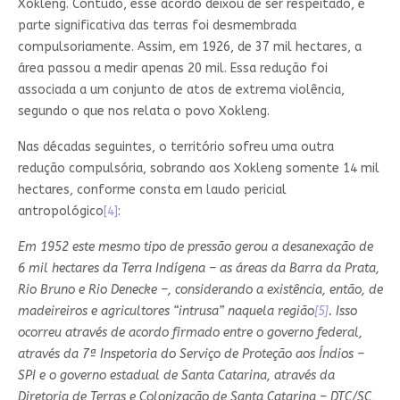
Xokleng. Contudo, esse acordo deixou de ser respeitado, e
parte significativa das terras foi desmembrada
compulsoriamente. Assim, em 1926, de 37 mil hectares, a
área passou a medir apenas 20 mil. Essa redução foi
associada a um conjunto de atos de extrema violência,
segundo o que nos relata o povo Xokleng.
Nas décadas seguintes, o território sofreu uma outra
redução compulsória, sobrando aos Xokleng somente 14 mil
hectares, conforme consta em laudo pericial
antropológico
[4]
:
Em 1952 este mesmo tipo de pressão gerou a desanexação de
6 mil hectares da Terra Indígena – as áreas da Barra da Prata,
Rio Bruno e Rio Denecke –, considerando a existência, então, de
madeireiros e agricultores “intrusa” naquela região
[5]
. Isso
ocorreu através de acordo firmado entre o governo federal,
através da 7ª Inspetoria do Serviço de Proteção aos Índios –
SPI e o governo estadual de Santa Catarina, através da
Diretoria de Terras e Colonização de Santa Catarina – DTC/SC,