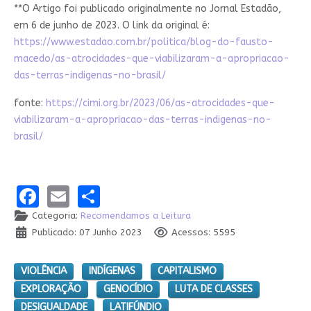
**O Artigo foi publicado originalmente no Jornal Estadão,
em 6 de junho de 2023. O link da original é:
https://www.estadao.com.br/politica/blog-do-fausto-
macedo/as-atrocidades-que-viabilizaram-a-apropriacao-
das-terras-indigenas-no-brasil/
fonte:
https://cimi.org.br/2023/06/as-atrocidades-que-
viabilizaram-a-apropriacao-das-terras-indigenas-no-
brasil/
Facebook
Email
Share
Categoria:
Recomendamos a Leitura
Publicado: 07 Junho 2023
Acessos: 5595
VIOLÊNCIA
INDÍGENAS
CAPITALISMO
EXPLORAÇÃO
GENOCÍDIO
LUTA DE CLASSES
DESIGUALDADE
LATIFÚNDIO