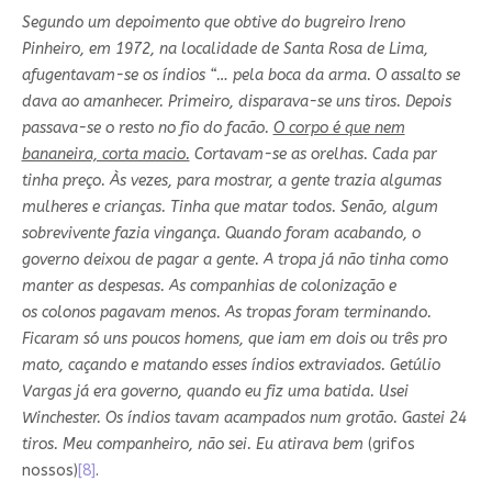
Segundo um depoimento que obtive do bugreiro Ireno
Pinheiro, em 1972, na localidade de Santa Rosa de Lima,
afugentavam-se os índios “… pela boca da arma. O assalto se
dava ao amanhecer. Primeiro, disparava-se uns tiros. Depois
passava-se o resto no fio do facão.
O corpo é que nem
bananeira, corta macio.
Cortavam-se as orelhas. Cada par
tinha preço. Às vezes, para mostrar, a gente trazia algumas
mulheres e crianças. Tinha que matar todos. Senão, algum
sobrevivente fazia vingança. Quando foram acabando, o
governo deixou de pagar a gente. A tropa já não tinha como
manter as despesas. As companhias de colonização e
os
colonos pagavam menos. As tropas foram terminando.
Ficaram só uns poucos homens, que iam em dois ou três pro
mato, caçando e matando esses índios extraviados. Getúlio
Vargas já era governo, quando eu fiz uma batida. Usei
Winchester. Os índios tavam acampados num grotão. Gastei 24
tiros. Meu companheiro, não sei. Eu atirava bem
(grifos
nossos)
[8]
.