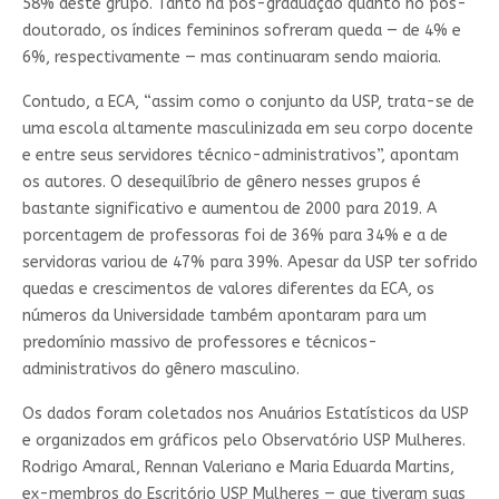
58% deste grupo. Tanto na pós-graduação quanto no pós-
doutorado, os índices femininos sofreram queda — de 4% e
6%, respectivamente — mas continuaram sendo maioria.
Contudo, a ECA, “assim como o conjunto da USP, trata-se de
uma escola altamente masculinizada em seu corpo docente
e entre seus servidores técnico-administrativos”, apontam
os autores. O desequilíbrio de gênero nesses grupos é
bastante significativo e aumentou de 2000 para 2019. A
porcentagem de professoras foi de 36% para 34% e a de
servidoras variou de 47% para 39%. Apesar da USP ter sofrido
quedas e crescimentos de valores diferentes da ECA, os
números da Universidade também apontaram para um
predomínio massivo de professores e técnicos-
administrativos do gênero masculino.
Os dados foram coletados nos Anuários Estatísticos da USP
e organizados em gráficos pelo Observatório USP Mulheres.
Rodrigo Amaral, Rennan Valeriano e Maria Eduarda Martins,
ex-membros do Escritório USP Mulheres — que tiveram suas