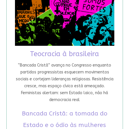
Teocracia à brasileira
“Bancada Cristã” avança no Congresso enquanto
partidos progressistas esquecem movimentos
sociais e cortejam lideranças religiosas. Resistência
cresce, mas espaço cívico está ameaçado.
Feministas alertam: sem Estado laico, não há
democracia real
Bancada Cristã: a tomada do
Estado e o ódio às mulheres