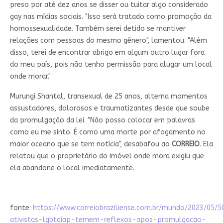
preso por até dez anos se disser ou tuitar algo considerado
gay nas mídias sociais. "Isso será tratado como promoção da
homossexualidade. Também serei detido se mantiver
relações com pessoas do mesmo gênero", lamentou. "Além
disso, terei de encontrar abrigo em algum outro lugar fora
do meu país, pois não tenho permissão para alugar um local
onde morar."
Murungi Shantal, transexual de 25 anos, alterna momentos
assustadores, dolorosos e traumatizantes desde que soube
da promulgação da lei. "Não posso colocar em palavras
como eu me sinto. É como uma morte por afogamento no
maior oceano que se tem notícia", desabafou ao
CORREIO
. Ela
relatou que o proprietário do imóvel onde mora exigiu que
ela abandone o local imediatamente.
fonte:
https://www.correiobraziliense.com.br/mundo/2023/05/
ativistas-lgbtqiap-temem-reflexos-apos-promulgacao-