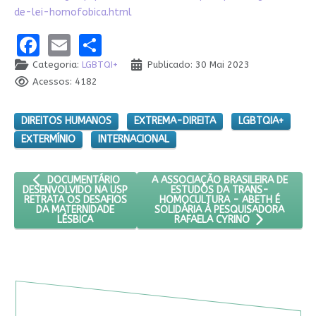
de-lei-homofobica.html
Facebook
Email
Share
Categoria:
LGBTQI+
Publicado: 30 Mai 2023
Acessos: 4182
DIREITOS HUMANOS
EXTREMA-DIREITA
LGBTQIA+
EXTERMÍNIO
INTERNACIONAL
ARTIGO ANTERIOR: DOCUMENTÁRIO DESENVOLVIDO NA USP RET
PRÓXIMO ARTIGO: A ASSOCIAÇÃO B
A ASSOCIAÇÃO BRASILEIRA DE
DOCUMENTÁRIO
ESTUDOS DA TRANS-
DESENVOLVIDO NA USP
HOMOCULTURA - ABETH É
RETRATA OS DESAFIOS
SOLIDÁRIA À PESQUISADORA
DA MATERNIDADE
LÉSBICA
RAFAELA CYRINO