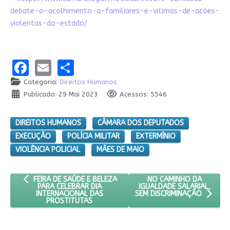
debate-o-acolhimento-a-familiares-e-vitimas-de-acoes-
violentas-do-estado/
Facebook
Email
Share
Categoria:
Direitos Humanos
Publicado: 29 Mai 2023
Acessos: 5546
DIREITOS HUMANOS
CÂMARA DOS DEPUTADOS
EXECUÇÃO
POLÍCIA MILITAR
EXTERMÍNIO
VIOLÊNCIA POLICIAL
MÃES DE MAIO
ARTIGO ANTERIOR: FEIRA DE SAÚDE E BELEZA PARA CELEBRAR 
PRÓXIMO ARTIGO: NO CA
NO CAMINHO DA
FEIRA DE SAÚDE E BELEZA
IGUALDADE SALARIAL,
PARA CELEBRAR DIA
INTERNACIONAL DAS
SEM DISCRIMINAÇÃO
PROSTITUTAS