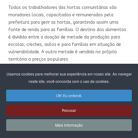
Todos os trabalhadores das hortas comunitárias são
moradores locais, capacitados e remunerados pela
prefeitura para gerir as hortas, garantindo assim uma
fonte de renda para as famílias. O destino dos alimentos
é dividido entre a doação de metade da produção para
escolas, creches, asilos e para famílias em situação de
vulnerabilidade. A outra metade é vendida no próprio
território a preços populares.
O Hortas Cariocas conta com mais de 50 unidades e só no
Usamos cookies para melhorar sua experiência em nosso site. Ao navegar
primeiro semestre de 2022, o programa produziu cerca de
neste site, você concorda com o uso de cookies.
35 toneladas de alimentos e no mês de junho do mesmo
ano foram produzidas 107 mil mudas. A Organização das
OK! Eu entendi.
Nações Unidas (ONU) reconheceu o programa como
essencial para alcançar os Objetivos de Desenvolvimento
Recusar
Sustentável (ODS) da entidade e considerou que o projeto
“incentiva a agroecologia urbana e dá acesso a alimentos
Mais Informação
saudáveis nas regiões mais vulneráveis da cidade”.