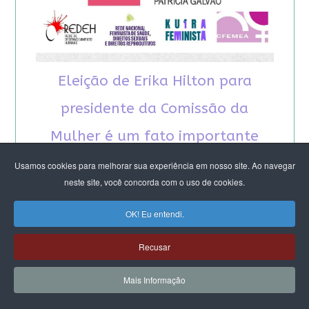
Eleição de Erika Hilton para
presidente da Comissão da
Mulher é um fato importante
para a democracia
Usamos cookies para melhorar sua experiência em nosso site. Ao navegar
neste site, você concorda com o uso de cookies.
OK! Eu entendi.
Recusar
RECOMENDAMOS A LEITURA
Mais Informação
August Nimtz prova que marxismo e