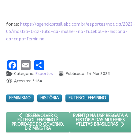
fonte:
https://agenciabrasil.ebc.com.br/esportes/noticia/2023-
05/mostra-traz-luta-da-mulher-no-futebol-e-historia-
da-copa-feminina
Facebook
Email
Share
Categoria:
Esportes
Publicado: 24 Mai 2023
Acessos: 3164
FEMINISMO
HISTÓRIA
FUTEBOL FEMININO
ARTIGO ANTERIOR: DESENVOLVER O FUTEBOL FEMININO É PR
PRÓXIMO ARTIGO: EVENTO NA U
EVENTO NA USP RESGATA A
DESENVOLVER O
HISTÓRIA DAS MULHERES
FUTEBOL FEMININO É
PRIORIDADE DO GOVERNO,
ATLETAS BRASILEIRAS
DIZ MINISTRA