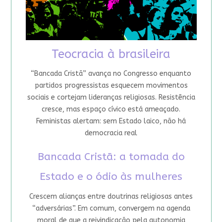
Teocracia à brasileira
“Bancada Cristã” avança no Congresso enquanto
partidos progressistas esquecem movimentos
sociais e cortejam lideranças religiosas. Resistência
cresce, mas espaço cívico está ameaçado.
Feministas alertam: sem Estado laico, não há
democracia real
Bancada Cristã: a tomada do
Estado e o ódio às mulheres
Crescem alianças entre doutrinas religiosas antes
“adversárias”. Em comum, convergem na agenda
moral de que a reivindicação pela autonomia