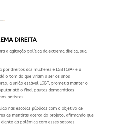
EMA DIREITA
a a agitação política da extrema direita, sua
 por direitos das mulheres e LGBTQIA+ e a
dá o tom do que viriam a ser os anos
to, a união estável LGBT, prometia manter o
sputar até o final pautas democráticas
nos petistas.
buído nas escolas públicas com o objetivo de
res de mentiras acerca do projeto, afirmando que
a diante da polêmica com esses setores