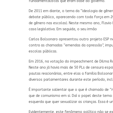
fundamentalistas que eram base do governo.
De 2011 em diante, o tema da “ideologia de gêner
debate público, aparecendo com toda força em 201
de gênero nas escolas). Neste mesmo ano, Flavio
casa legislativa. Em seguida, o seu irmão
Carlos Bolsonaro apresentou outro projeto ESP na
contra as chamadas “emendas da opressão”, impul
escolas públicas.
Em 2016, na votação do impeachment de Dilma Rous
Neste ano já havia mais de 50 PLs de censura es
pautas reacionárias, entre elas a família Bolsonar
diversos parlamentares durante este período, inc
É importante salientar que o que é chamado de “
que de comunismo em si. Daí o papel deste tema n
esquerda que quer sexualizar as crianças. Essa é 
Evidentemente, este fenômeno político não se exp