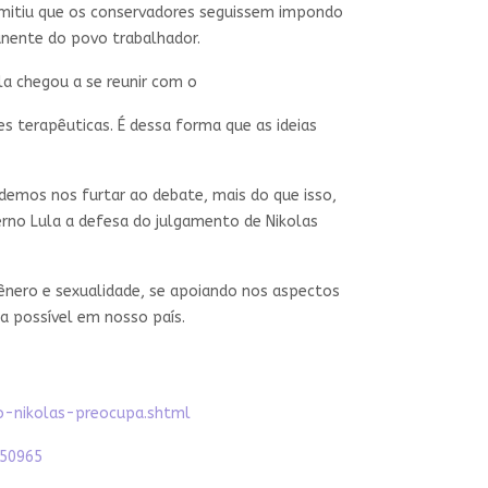
ermitiu que os conservadores seguissem impondo
nente do povo trabalhador.
a chegou a se reunir com o
s terapêuticas. É dessa forma que as ideias
emos nos furtar ao debate, mais do que isso,
rno Lula a defesa do julgamento de Nikolas
gênero e sexualidade, se apoiando nos aspectos
ia possível em nosso país.
to-nikolas-preocupa.shtml
=150965