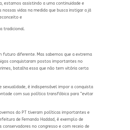
a, estamos assistindo a uma continuidade e
nossas vidas na medida que busca instigar a já
reconceito e
a tradicional.
 um futuro diferente. Mas sabemos que a extrema
nimigos conquistaram postos importantes no
crimes, batalha essa que não tem vitória certa
 e sexualidade, é indispensável impor a conquista
ntade com sua política transfóbica para “evitar
overnos do PT tiveram políticas importantes e
refeitura de Fernando Haddad, é exemplo de
es conservadores no congresso e com receio de