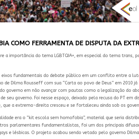
BIA COMO FERRAMENTA DE DISPUTA DA EXTR
re a importância do tema LGBTQIA+, em especial do tema trans, par
 eixos fundamentais do debate público em um conflito entre a luta
ção de Dilma Rousseff com sua “Carta ao povo de Deus” em 2010 já 
do governo em não avançar com pautas como a legalização do abor
 de seu governo. Foi nesse espaço, deixado pela recusa do PT em di
 que a extrema-direita cresceu e se fortaleceu ainda sob os gover
alidade era o “kit escola sem homofobia”, material que seria distri
tros parlamentares fundamentalistas, foi um dos principais difuso
ays e lésbicas. O projeto acabou sendo vetado pelo governo Dilm