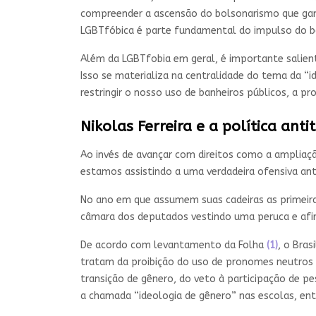
compreender a ascensão do bolsonarismo que ganh
LGBTfóbica é parte fundamental do impulso do bo
Além da LGBTfobia em geral, é importante salient
Isso se materializa na centralidade do tema da “id
restringir o nosso uso de banheiros públicos, a p
Nikolas Ferreira e a política anti
Ao invés de avançar com direitos como a ampliaçã
estamos assistindo a uma verdadeira ofensiva anti
No ano em que assumem suas cadeiras as primeiras
câmara dos deputados vestindo uma peruca e afir
De acordo com levantamento da Folha
(1)
, o Bras
tratam da proibição do uso de pronomes neutros 
transição de gênero, do veto à participação de p
a chamada “ideologia de gênero” nas escolas, entr