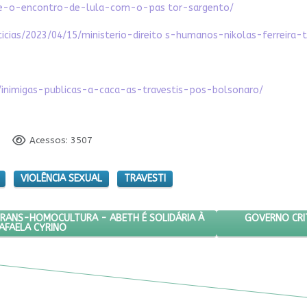
bre-o-encontro-de-lula-com-o-pas tor-sargento/
oticias/2023/04/15/ministerio-direito s-humanos-nikolas-ferreira-
4/inimigas-publicas-a-caca-as-travestis-pos-bolsonaro/
3
Acessos: 3507
VIOLÊNCIA SEXUAL
TRAVESTI
DE ESTUDOS DA TRANS-HOMOCULTURA - ABETH É SOLIDÁRIA À PESQU
PRÓXIMO ARTI
GOVERNO CRIT
TRANS-HOMOCULTURA - ABETH É SOLIDÁRIA À
AFAELA CYRINO