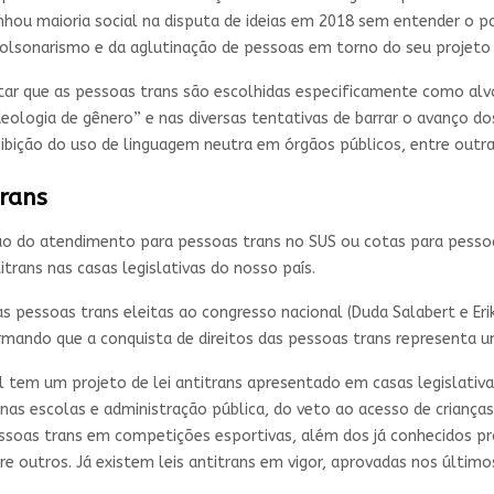
ou maioria social na disputa de ideias em 2018 sem entender o pa
lsonarismo e da aglutinação de pessoas em torno do seu projeto 
ar que as pessoas trans são escolhidas especificamente como alvo p
eologia de gênero” e nas diversas tentativas de barrar o avanço dos
roibição do uso de linguagem neutra em órgãos públicos, entre outr
trans
o do atendimento para pessoas trans no SUS ou cotas para pessoas 
trans nas casas legislativas do nosso país.
 pessoas trans eleitas ao congresso nacional (Duda Salabert e Eri
mando que a conquista de direitos das pessoas trans representa u
il tem um projeto de lei antitrans apresentado em casas legislativa
nas escolas e administração pública, do veto ao acesso de criança
essoas trans em competições esportivas, além dos já conhecidos pro
e outros. Já existem leis antitrans em vigor, aprovadas nos últim