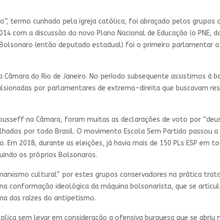
o”, termo cunhado pela igreja católica, foi abraçado pelos grupo
4 com a discussão do novo Plano Nacional de Educação (o PNE, do 
 Bolsonaro (então deputado estadual) foi o primeiro parlamentar 
 Câmara do Rio de Janeiro. No período subsequente assistimos à b
sionadas por parlamentares de extrema-direita que buscavam restr
seff na Câmara, foram muitas as declarações de voto por “deus”, 
palhados por todo Brasil. O movimento Escola Sem Partido passou 
o. Em 2018, durante as eleições, já havia mais de 150 PLs ESP em to
luindo os próprios Bolsonaros.
marxismo cultural” por estes grupos conservadores na prática trat
a conformação ideológica da máquina bolsonarista, que se articul
uma das raízes do antipetismo.
lica sem levar em consideração a ofensiva burguesa que se abriu n