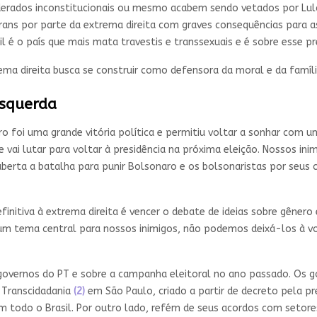
derados inconstitucionais ou mesmo acabem sendo vetados por Lul
ans por parte da extrema direita com graves consequências para as 
il é o país que mais mata travestis e transsexuais e é sobre esse p
a direita busca se construir como defensora da moral e da famíli
esquerda
aro foi uma grande vitória política e permitiu voltar a sonhar com
 vai lutar para voltar à presidência na próxima eleição. Nossos i
 aberta a batalha para punir Bolsonaro e os bolsonaristas por seus 
finitiva à extrema direita é vencer o debate de ideias sobre gênero
é um tema central para nossos inimigos, não podemos deixá-los à vo
 governos do PT e sobre a campanha eleitoral no ano passado. Os g
 Transcidadania
(2)
em São Paulo, criado a partir de decreto pela p
m todo o Brasil. Por outro lado, refém de seus acordos com setor