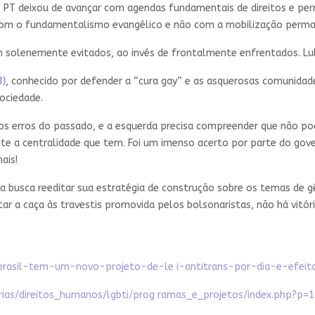
a, o PT deixou de avançar com agendas fundamentais de direitos e p
com o fundamentalismo evangélico e não com a mobilização perma
 solenemente evitados, ao invés de frontalmente enfrentados. Lul
3)
, conhecido por defender a “cura gay” e as asquerosas comunidade
ociedade.
 erros do passado, e a esquerda precisa compreender que não pod
e a centralidade que tem. Foi um imenso acerto por parte do gove
mais!
ta busca reeditar sua estratégia de construção sobre os temas de 
tar a caça às travestis promovida pelos bolsonaristas, não há vitór
/brasil-tem-um-novo-projeto-de-le i-antitrans-por-dia-e-efei
tarias/direitos_humanos/lgbti/prog ramas_e_projetos/index.php?p