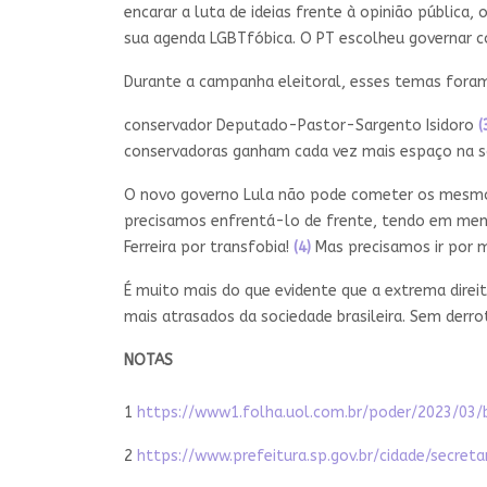
encarar a luta de ideias frente à opinião públic
sua agenda LGBTfóbica. O PT escolheu governar 
Durante a campanha eleitoral, esses temas foram
conservador Deputado-Pastor-Sargento Isidoro
(
conservadoras ganham cada vez mais espaço na s
O novo governo Lula não pode cometer os mesmos
precisamos enfrentá-lo de frente, tendo em ment
Ferreira por transfobia!
(4)
Mas precisamos ir por 
É muito mais do que evidente que a extrema direi
mais atrasados da sociedade brasileira. Sem derro
NOTAS
1
https://www1.folha.uol.com.br/poder/2023/03
2
https://www.prefeitura.sp.gov.br/cidade/secre